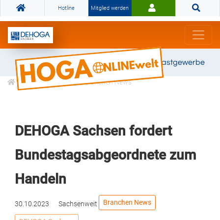
Hotline
Mitglied werden
Gemeinsam stark für das Gastgewerbe
Informationen
Branchen News
DEHOGA Sachsen fordert
Bundestagsabgeordnete zum
Handeln
Branchen News
30.10.2023
Sachsenweit