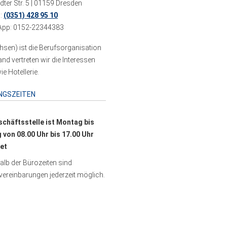
ter Str. 5 | 01159 Dresden
n:
(0351) 428 95 10
pp: 0152-22344383
sen) ist die Berufsorganisation
 vertreten wir die Interessen
e Hotellerie.
NGSZEITEN
schäftsstelle ist Montag bis
g von 08.00 Uhr bis 17.00 Uhr
et
lb der Bürozeiten sind
ereinbarungen jederzeit möglich.