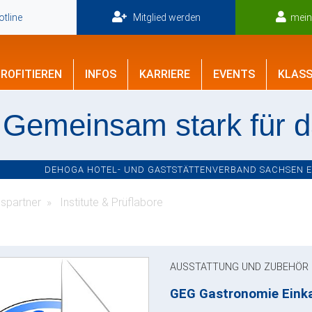
tline
Mitglied werden
mei
ROFITIEREN
INFOS
KARRIERE
EVENTS
KLASS
Gemeinsam stark für 
DEHOGA HOTEL- UND GASTSTÄTTENVERBAND SACHSEN E.V
spartner
Institute & Prüflabore
AUSSTATTUNG UND ZUBEHÖR
GEG Gastronomie Ein