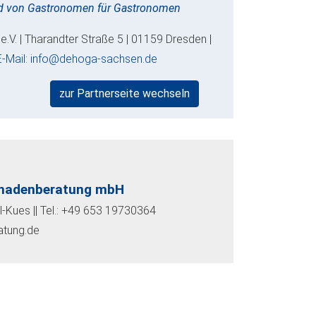
nd von Gastronomen für Gastronomen
V. | Tharandter Straße 5 | 01159 Dresden |
E-Mail: info@dehoga-sachsen.de
zur Partnerseite wechseln
Schadenberatung mbH
l-Kues || Tel.: +49 653 19730364
atung.de