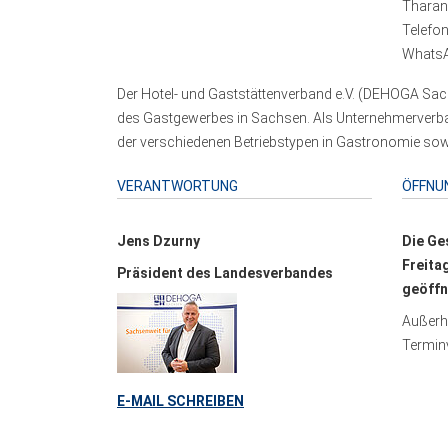
Tharand
Telefo
WhatsA
Der Hotel- und Gaststättenverband e.V. (DEHOGA Sach
des Gastgewerbes in Sachsen. Als Unternehmerverband
der verschiedenen Betriebstypen in Gastronomie sowi
VERANTWORTUNG
ÖFFNU
Jens Dzurny
Die Ge
Freita
Präsident des Landesverbandes
geöffn
Außerha
Terminv
E-MAIL SCHREIBEN