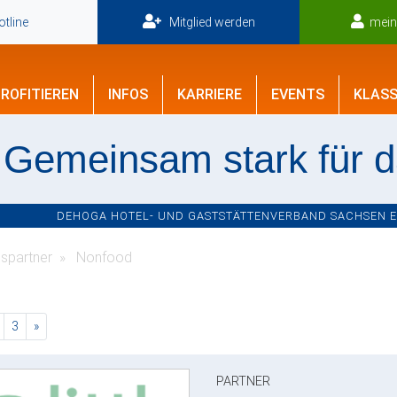
tline
Mitglied werden
mei
ROFITIEREN
INFOS
KARRIERE
EVENTS
KLASS
Gemeinsam stark für 
DEHOGA HOTEL- UND GASTSTÄTTENVERBAND SACHSEN E.V
spartner
Nonfood
rent)
nächste
3
»
PARTNER