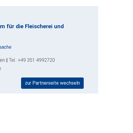
 für die Fleischerei und
ssache
den || Tel.: +49 351 4992720
e
zur Partnerseite wechseln