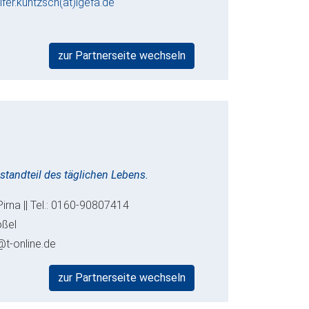
ifer.kuntzsch(at)igefa.de
zur Partnerseite wechseln
estandteil des täglichen Lebens.
Pirna || Tel.: 0160-90807414
oßel
@t-online.de
zur Partnerseite wechseln