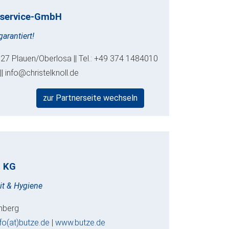
bsservice-GmbH
arantiert!
8527 Plauen/Oberlosa || Tel.: +49 374 1484010
|| info@christelknoll.de
zur Partnerseite wechseln
. KG
it & Hygiene
enberg
nfo(at)butze.de
|
www.butze.de