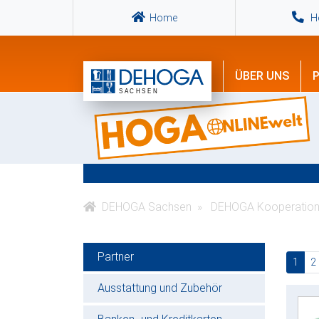
Home
Ho
ÜBER UNS
P
DEHOGA Sachsen
DEHOGA Kooperation
Partner
(cur
1
2
Ausstattung und Zubehör