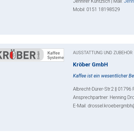
Jennifer Kuntzsch | Mail:
Jenn
Mobil: 0151 18198529
AUSSTATTUNG UND ZUBEHÖR
Kröber GmbH
Kaffee ist ein wesentlicher B
Albrecht-Dürer-Str.2 || 01796 
Ansprechpartner: Henning Dr
E-Mail: drossel.kroebergmbh