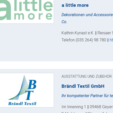
a little more
Dekorationen und Accessoire
Co.
Kathrin Kynast e.K. || Riesaer
Telefon (035 264) 98 780
|| h
AUSSTATTUNG UND ZUBEHÖR
Brändl Textil GmbH
Ihr kompetenter Partner für t
Im Innenring 1 || 09468 Geyer