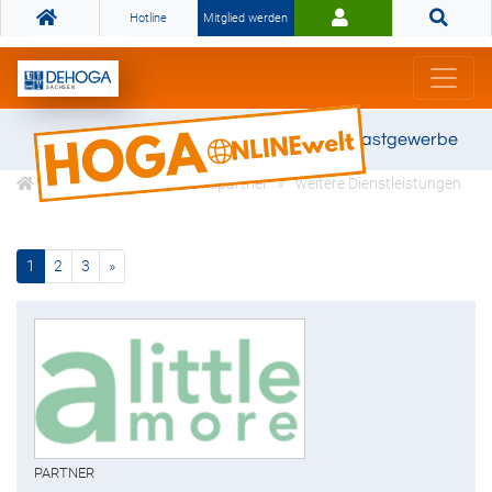
Hotline
Mitglied werden
Gemeinsam stark für das Gastgewerbe
DEHOGA Kooperationspartner
weitere Dienstleistungen
(current)
nächste
1
2
3
»
PARTNER