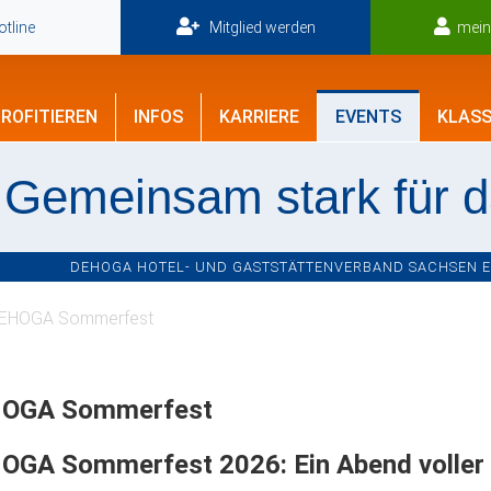
tline
Mitglied werden
mei
ROFITIEREN
INFOS
KARRIERE
EVENTS
KLASS
Gemeinsam stark für 
DEHOGA HOTEL- UND GASTSTÄTTENVERBAND SACHSEN E.V
EHOGA Sommerfest
OGA Sommerfest
OGA Sommerfest 2026: Ein Abend voller