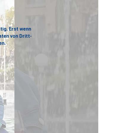
tig. Erst wenn
aten von Dritt-
en.