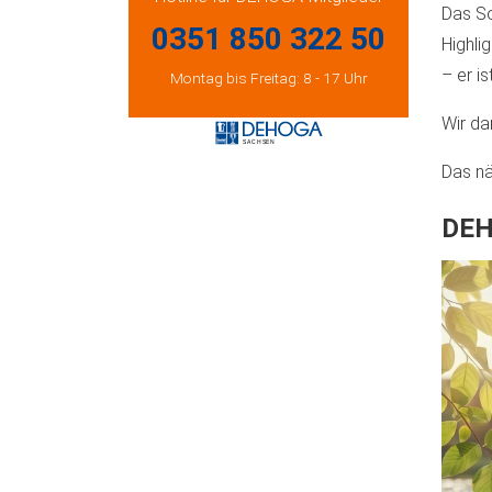
Das So
0351 850 322 50
Highli
– er i
Montag bis Freitag: 8 - 17 Uhr
Wir da
Das n
DEH