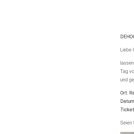
DEHOG
Liebe 
lassen
Tag vo
und ge
Ort: R
Datum:
Ticke
Seien 