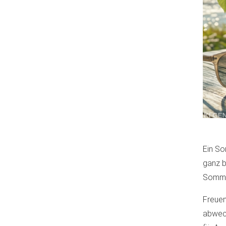
Ein S
ganz b
Somme
Freuen
abwech