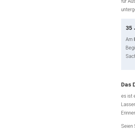
für Au
unterg
35 
Am
8
Begi
Sach
Das 
es ist
Lassen
Erinner
Seien 