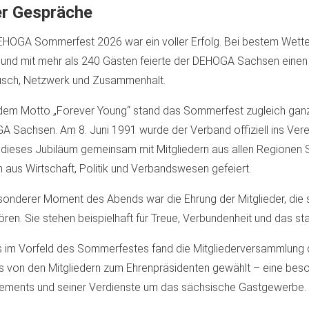
er Gespräche
HOGA Sommerfest 2026 war ein voller Erfolg. Bei bestem Wetter, 
tz und mit mehr als 240 Gästen feierte der DEHOGA Sachsen ei
usch, Netzwerk und Zusammenhalt.
dem Motto „Forever Young“ stand das Sommerfest zugleich ganz
 Sachsen. Am 8. Juni 1991 wurde der Verband offiziell ins Vere
dieses Jubiläum gemeinsam mit Mitgliedern aus allen Regionen 
 aus Wirtschaft, Politik und Verbandswesen gefeiert.
sonderer Moment des Abends war die Ehrung der Mitglieder, di
ren. Sie stehen beispielhaft für Treue, Verbundenheit und das 
s im Vorfeld des Sommerfestes fand die Mitgliederversammlung
 von den Mitgliedern zum Ehrenpräsidenten gewählt – eine beso
ments und seiner Verdienste um das sächsische Gastgewerbe.