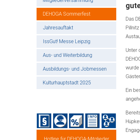
Mitgliederversammlung
gut
DEHOGA Sommerfest
Das DE
Jahresauftakt
Pillni
Austa
IssGut! Messe Leipzig
Unter 
Aus- und Weiterbildung
DEHOGA
wurde 
Ausbildungs- und Jobmessen
Gästen
Kulturhauptstadt 2025
Ein be
angehö
Bereit
Hüpkes
Engage
Hotline für DEHOGA-Mitglieder