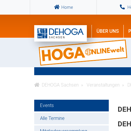
Home
Ho
ÜBER UNS
P
DEHOGA Sachsen
Veranstaltungen
D
Events
DEH
Alle Termine
DEH