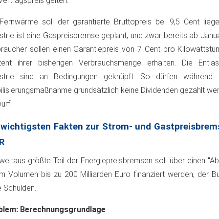
Vertragspreis gelten.
Fernwärme soll der garantierte Bruttopreis bei 9,5 Cent liege
strie ist eine Gaspreisbremse geplant, und zwar bereits ab Janu
raucher sollen einen Garantiepreis von 7 Cent pro Kilowattstu
zent ihrer bisherigen Verbrauchsmenge erhalten. Die Entlas
ustrie sind an Bedingungen geknüpft. So dürfen während
ilisierungsmaßnahme grundsätzlich keine Dividenden gezahlt wer
urf.
 wichtigsten Fakten zur Strom- und Gastpreisbrems
R
weitaus größte Teil der Energiepreisbremsen soll über einen "A
m Volumen bis zu 200 Milliarden Euro finanziert werden, der 
 Schulden.
blem: Berechnungsgrundlage