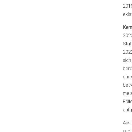
201
ekla
Kern
2022
Stat
2022
sich
bere
dur
bet
meis
Fäll
aufg
Aus 
und 