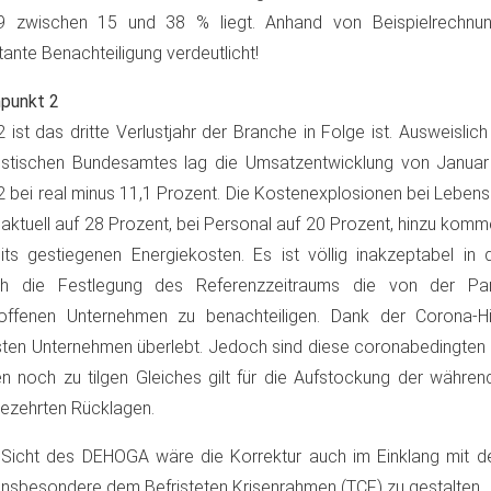
9 zwischen 15 und 38 % liegt. Anhand von Beispielrechnu
tante Benachteiligung verdeutlicht!
punkt 2
 ist das dritte Verlustjahr der Branche in Folge ist. Ausweislic
istischen Bundesamtes lag die Umsatzentwicklung von Janua
 bei real minus 11,1 Prozent. Die Kostenexplosionen bei Lebens
 aktuell auf 28 Prozent, bei Personal auf 20 Prozent, hinzu komme
its gestiegenen Energiekosten. Es ist völlig inakzeptabel in d
ch die Festlegung des Referenzzeitraums die von der P
roffenen Unternehmen zu benachteiligen. Dank der Corona-Hi
ten Unternehmen überlebt. Jedoch sind diese coronabedingten K
en noch zu tilgen Gleiches gilt für die Aufstockung der währe
ezehrten Rücklagen.
Sicht des DEHOGA wäre die Korrektur auch im Einklang mit de
insbesondere dem Befristeten Krisenrahmen (TCF) zu gestalten.