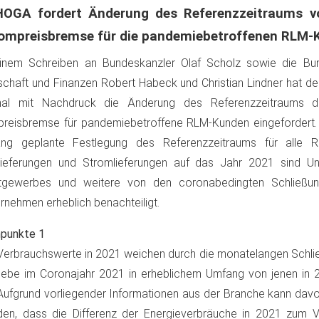
OGA fordert Änderung des Referenzzeitraums v
ompreisbremse für die pandemiebetroffenen RLM-
inem Schreiben an Bundeskanzler Olaf Scholz sowie die Bun
schaft und Finanzen Robert Habeck und Christian Lindner hat 
mal mit Nachdruck die Änderung des Referenzzeitraums 
reisbremse für pandemiebetroffene RLM-Kunden eingefordert.
lang geplante Festlegung des Referenzzeitraums für alle 
lieferungen und Stromlieferungen auf das Jahr 2021 sind U
tgewerbes und weitere von den coronabedingten Schließun
rnehmen erheblich benachteiligt.
npunkte 1
Verbrauchswerte in 2021 weichen durch die monatelangen Schli
iebe im Coronajahr 2021 in erheblichem Umfang von jenen in
Aufgrund vorliegender Informationen aus der Branche kann da
en, dass die Differenz der Energieverbräuche in 2021 zum 