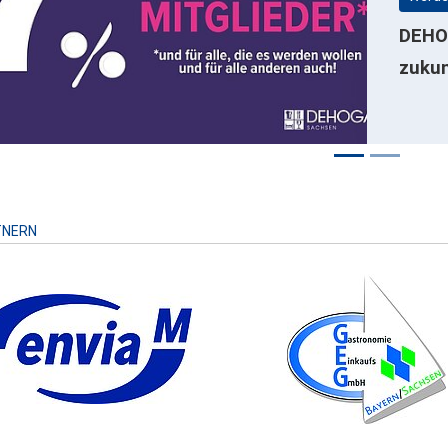
ious
DEHOG
zukun
TNERN