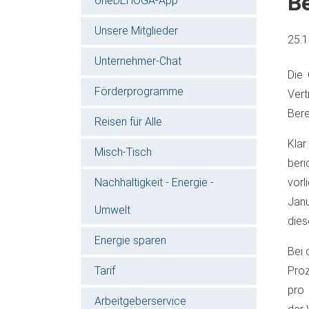
B
oneDEHOGA-App
Unsere Mitglieder
25.
Unternehmer-Chat
Die 
Förderprogramme
Ver
Ber
Reisen für Alle
Kla
Misch-Tisch
beri
Nachhaltigkeit - Energie -
vorl
Janu
Umwelt
dies
Energie sparen
Bei 
Tarif
Proz
pro 
Arbeitgeberservice