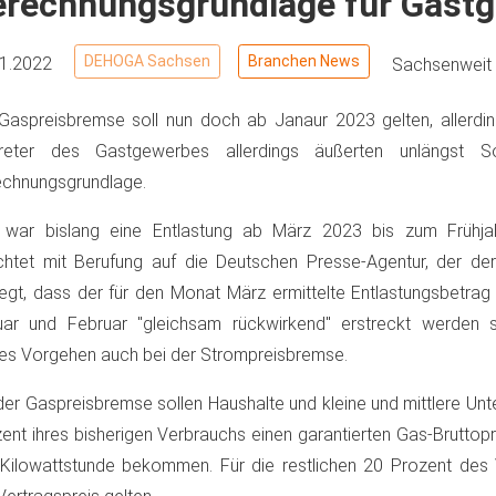
erechnungsgrundlage für Gastg
DEHOGA Sachsen
Branchen News
11.2022
Sachsenweit
Gaspreisbremse soll nun doch ab Janaur 2023 gelten, allerdin
treter des Gastgewerbes allerdings äußerten unlängst 
echnungsgrundlage.
r war bislang eine Entlastung ab März 2023 bis zum Frühj
chtet mit Berufung auf die Deutschen Presse-Agentur, der de
iegt, dass der für den Monat März ermittelte Entlastungsbetra
ar und Februar "gleichsam rückwirkend" erstreckt werden so
es Vorgehen auch bei der Strompreisbremse.
der Gaspreisbremse sollen Haushalte und kleine und mittlere Un
ent ihres bisherigen Verbrauchs einen garantierten Gas-Bruttop
Kilowattstunde bekommen. Für die restlichen 20 Prozent des 