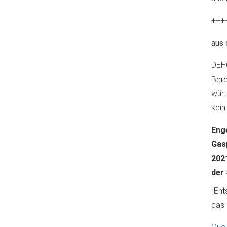
+++
aus 
DEH
Bere
wür
kein
Eng
Gas
202
der 
"Ent
das 