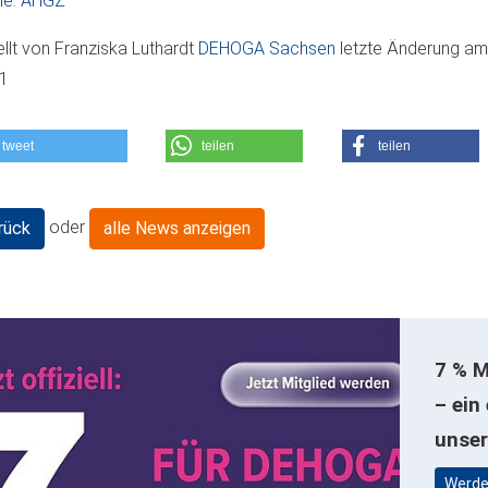
le: AHGZ
ellt von
Franziska Luthardt
DEHOGA Sachsen
letzte Änderung a
11
tweet
teilen
teilen
oder
rück
alle News anzeigen
7 % M
– ein
unse
Werde