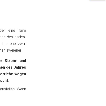
ber eine faire
ende des baden-
s bestehe zwar
nen zweierlei.
der Strom- und
men des Jahres
Betriebe wegen
aucht.
 ausfallen. Wenn