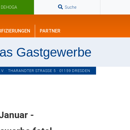
n DEHOGA
Suche
IFIZIERUNGEN
PARTNER
das Gastgewerbe
. · THARANDTER STRASSE 5 · 01159 DRESDEN
Januar -