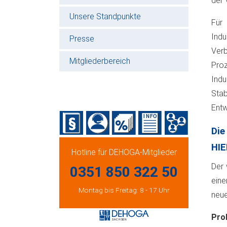
der 
Unsere Standpunkte
Für 
Indu
Presse
Verb
Mitgliederbereich
Pro
Ind
Stab
Entw
Die
HIE
Hotline für DEHOGA-Mitglieder
Der 
0351 850 322 50
eine
Montag bis Freitag: 8 - 17 Uhr
neue
Pro