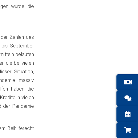
ngen wurde die
h der Zahlen des
r bis September
mitteln belaufen
n die bei vielen
ieser Situation,
andemie massiv
lfen haben die
redite in vielen
nd der Pandemie
m Beihilferecht