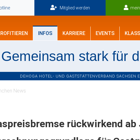
tline
Mitglied werden
mei
ROFITIEREN
INFOS
KARRIERE
EVENTS
KLASS
Gemeinsam stark für 
DEHOGA HOTEL- UND GASTSTÄTTENVERBAND SACHSEN E.V
nchen News
aspreisbremse rückwirkend ab 