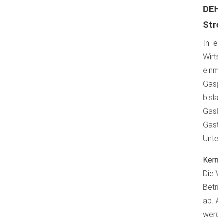
DEH
Str
In e
Wirt
ein
Gasp
bis
Gas
Gas
Unte
Ker
Die 
Betr
ab. 
werd