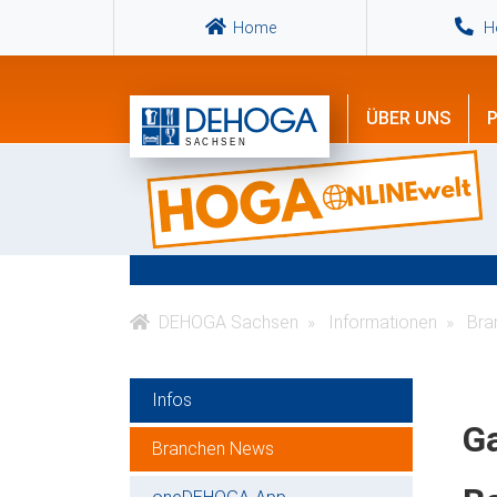
Home
Ho
ÜBER UNS
P
DEHOGA Sachsen
Informationen
Bra
Infos
G
Branchen News