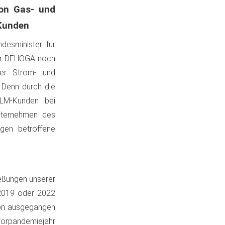
on Gas- und
Kunden
desminister für
der DEHOGA noch
der Strom- und
 Denn durch die
RLM-Kunden bei
nternehmen des
gen betroffene
eßungen unserer
 2019 oder 2022
von ausgegangen
Vorpandemiejahr