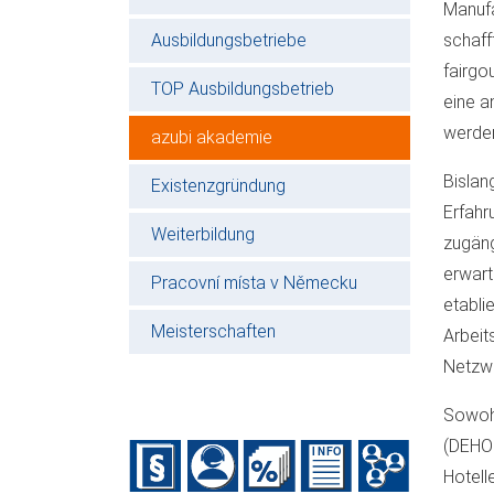
Manufa
Ausbildungsbetriebe
schaff
fairgo
TOP Ausbildungsbetrieb
eine a
werden
azubi akademie
Bislan
Existenzgründung
Erfahr
Weiterbildung
zugäng
erwart
Pracovní místa v Německu
etabli
Meisterschaften
Arbeit
Netzw
Sowohl
(DEHOG
Hotell