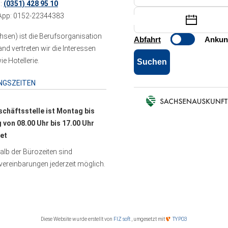
n:
(0351) 428 95 10
pp: 0152-22344383
sen) ist die Berufsorganisation
 vertreten wir die Interessen
e Hotellerie.
NGSZEITEN
schäftsstelle ist Montag bis
g von 08.00 Uhr bis 17.00 Uhr
et
lb der Bürozeiten sind
ereinbarungen jederzeit möglich.
Diese Website wurde erstellt von
FIZ soft
, umgesetzt mit
TYPO3