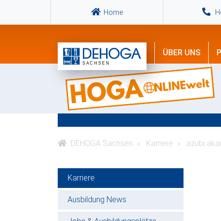
Home
Ho
ÜBER UNS
P
DEHOGA Sachsen
Karriere
azubi aka
Karriere
Ausbildung News