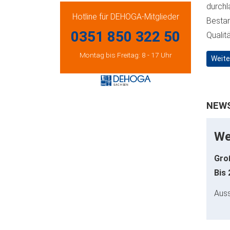
durchl
Hotline für DEHOGA-Mitglieder
Bestan
0351 850 322 50
Qualit
Montag bis Freitag: 8 - 17 Uhr
Weite
NEWS
We
Gro
Bis
Aus