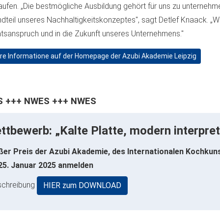
aufen. „Die bestmögliche Ausbildung gehört für uns zu unternehme
dteil unseres Nachhaltigkeitskonzeptes", sagt Detlef Knaack. „Wi
ätsanspruch und in die Zukunft unseres Unternehmens."
re Informatione auf der Homepage der Azubi Akademie Leipzig
 +++ NWES +++ NWES
ttbewerb: „Kalte Platte, modern interpreti
ßer Preis der Azubi Akademie, des Internationalen Kochku
 25. Januar 2025 anmelden
schreibung
HIER zum DOWNLOAD