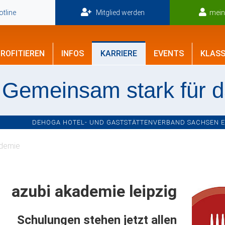
tline
Mitglied werden
mei
ROFITIEREN
INFOS
KARRIERE
EVENTS
KLASS
Gemeinsam stark für 
DEHOGA HOTEL- UND GASTSTÄTTENVERBAND SACHSEN E.V
demie
azubi akademie leipzig
Schulungen stehen jetzt allen