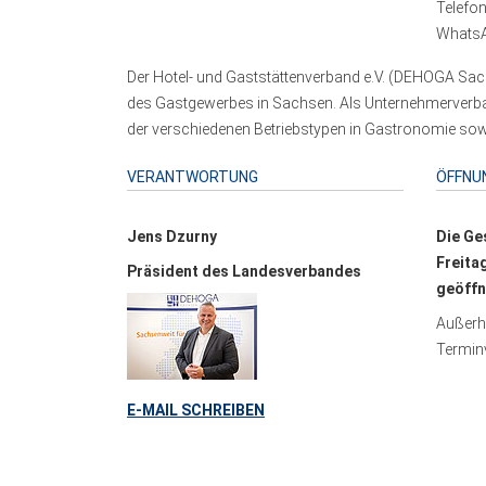
Telefo
WhatsA
Der Hotel- und Gaststättenverband e.V. (DEHOGA Sach
des Gastgewerbes in Sachsen. Als Unternehmerverband
der verschiedenen Betriebstypen in Gastronomie sowi
VERANTWORTUNG
ÖFFNU
Jens Dzurny
Die Ge
Freita
Präsident des Landesverbandes
geöffn
Außerha
Terminv
E-MAIL SCHREIBEN