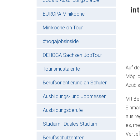
Jobs & Ausbildungsplätze
in
EUROPA Miniköche
Miniköche on Tour
#hogajobsinside
DEHOGA Sachsen JobTour
Auf d
Tourismustalente
Möglic
Berufsorientierung an Schulen
Azubis
Ausbildungs- und Jobmessen
Mit Be
Einmal
Ausbildungsberufe
aus re
Studium | Duales Studium
es, me
Vertie
Berufsschulzentren