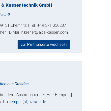
 & Kassentechnik GmbH
eicht!
09131 Chemnitz || Tel.: +49 371 350287
eher || E-Mail: n.kreher@axis-kassen.com
zur Partnerseite wechseln
eiten aus Dresden
Dresden || Ansprechpartner: Herr Hempelt ||
ail:
a.hempelt(at)fiz-soft.de