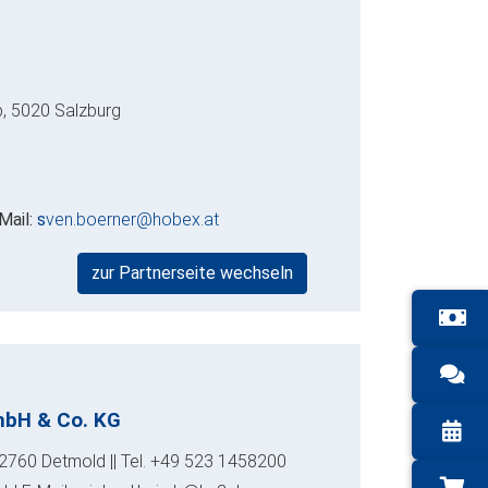
b, 5020 Salzburg
Mail:
s
ven.boerner@hobex.at
zur Partnerseite wechseln
mbH & Co. KG
32760 Detmold || Tel. +49 523 1458200