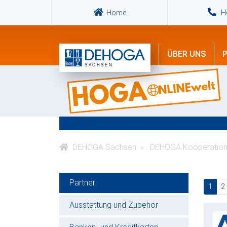
Home
Ho
ÜBER UNS
P
DEHOGA Sachsen
DEHOGA Kooperation
Partner
(cur
1
2
Ausstattung und Zubehör