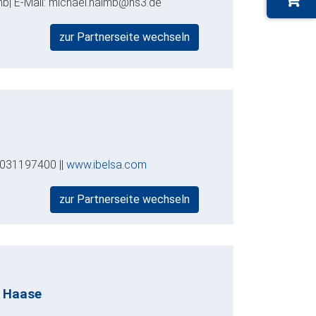
mb| E-Mail: michael.haimb@hs3.de
zur Partnerseite wechseln
 3031197400 ||
www.ibelsa.com
zur Partnerseite wechseln
t Haase