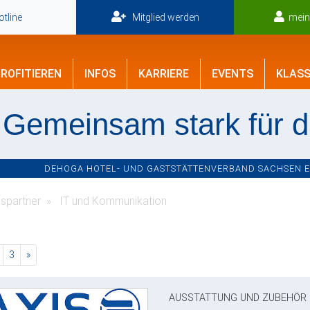
tline
Mitglied werden
mei
ROFITIEREN
INFOS
KARRIERE
EVENTS
KLASS
Gemeinsam stark für 
DEHOGA HOTEL- UND GASTSTÄTTENVERBAND SACHSEN E.V
spartner
IT und Kommunikation
rent)
nächste
3
»
AUSSTATTUNG UND ZUBEHÖR