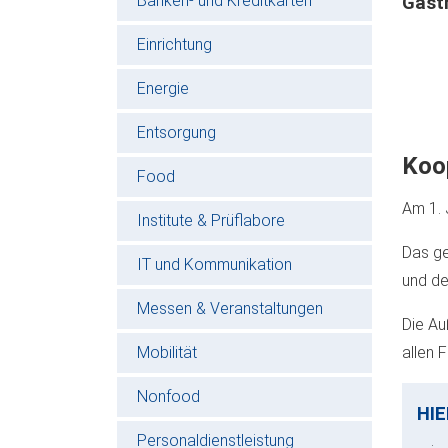
Banken- und Kreditkarten
Gast
Einrichtung
Energie
Entsorgung
Koo
Food
Am 1. 
Institute & Prüflabore
Das ge
IT und Kommunikation
und de
Messen & Veranstaltungen
Die Au
Mobilität
allen 
Nonfood
HIE
Personaldienstleistung