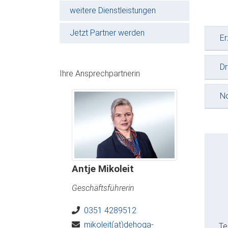
weitere Dienstleistungen
Jetzt Partner werden
Er
Dr
Ihre Ansprechpartnerin
No
Antje Mikoleit
Geschäftsführerin
0351 4289512
mikoleit(at)dehoga-
Te