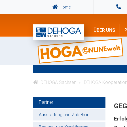
Home
Ho
ÜBER UNS
P
DEHOGA Sachsen
DEHOGA Kooperation
Partner
GEG
Ausstattung und Zubehör
Erfo