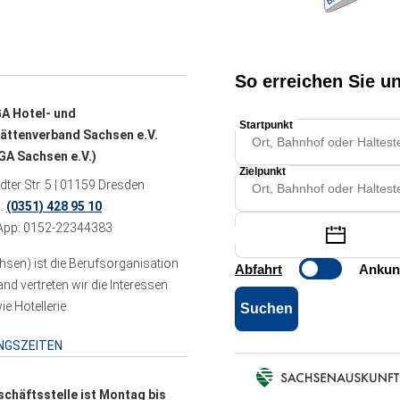
A Hotel- und
ättenverband Sachsen e.V.
A Sachsen e.V.)
ter Str. 5 | 01159 Dresden
n:
(0351) 428 95 10
pp: 0152-22344383
sen) ist die Berufsorganisation
 vertreten wir die Interessen
e Hotellerie.
NGSZEITEN
schäftsstelle ist Montag bis