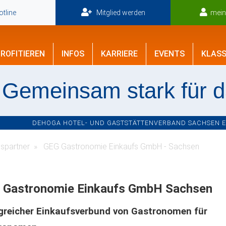
tline
Mitglied werden
mei
ROFITIEREN
INFOS
KARRIERE
EVENTS
KLASS
Gemeinsam stark für 
DEHOGA HOTEL- UND GASTSTÄTTENVERBAND SACHSEN E.V
spartner
GEG Gastronomie Einkaufs GmbH - Sachsen
 Gastronomie Einkaufs GmbH Sachsen
lgreicher Einkaufsverbund von Gastronomen für