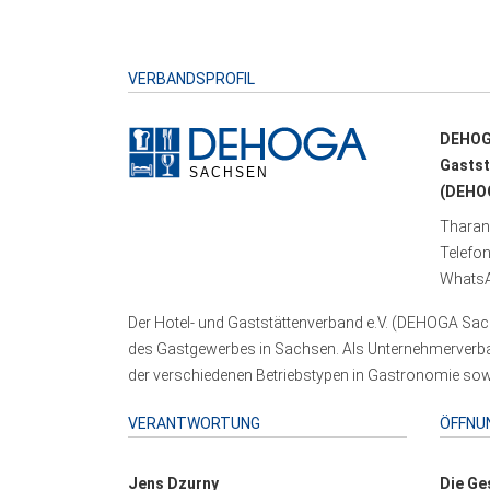
VERBANDSPROFIL
DEHOG
Gastst
(DEHOG
Tharand
Telefo
WhatsA
Der Hotel- und Gaststättenverband e.V. (DEHOGA Sach
des Gastgewerbes in Sachsen. Als Unternehmerverband
der verschiedenen Betriebstypen in Gastronomie sowi
VERANTWORTUNG
ÖFFNU
Jens Dzurny
Die Ge