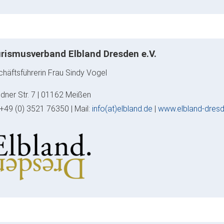
rismusverband Elbland Dresden e.V.
häftsführerin Frau Sindy Vogel
dner Str. 7 | 01162 Meißen
: +49 (0) 3521 76350 | Mail:
info(at)elbland.de
|
www.elbland-dres