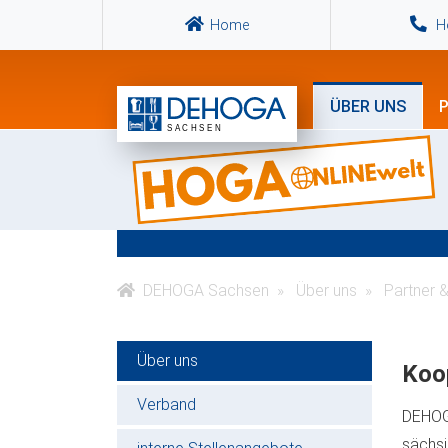
Home
Ho
ÜBER UNS
P
DEHOGA Sachsen
Über uns
Partner 
Über uns
Koo
Verband
DEHOG
sächs