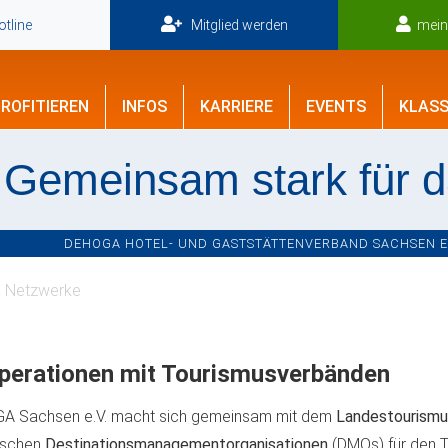
tline
Mitglied werden
mei
ROFITIEREN
INFOS
KARRIERE
EVENTS
KLASS
Gemeinsam stark für 
DEHOGA HOTEL- UND GASTSTÄTTENVERBAND SACHSEN E.V
& Netzwerke
perationen mit Tourismusverbänden
A Sachsen e.V. macht sich gemeinsam mit dem
Landestourismu
ischen
Destinationsmanagementorganisationen
(DMOs) für den T