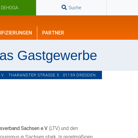
n DEHOGA
Suche
IFIZIERUNGEN
PARTNER
das Gastgewerbe
. · THARANDTER STRASSE 5 · 01159 DRESDEN
sverband Sachsen e.V.
(LTV) und den
ourismus in Sachsen stark. In regelmäßigen