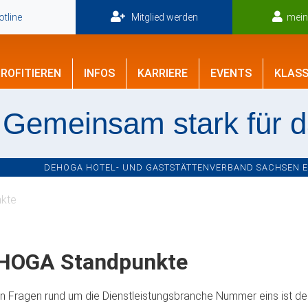
tline
Mitglied werden
mei
ROFITIEREN
INFOS
KARRIERE
EVENTS
KLASS
Gemeinsam stark für 
DEHOGA HOTEL- UND GASTSTÄTTENVERBAND SACHSEN E.V
kte
HOGA Standpunkte
en Fragen rund um die Dienstleistungsbranche Nummer eins ist