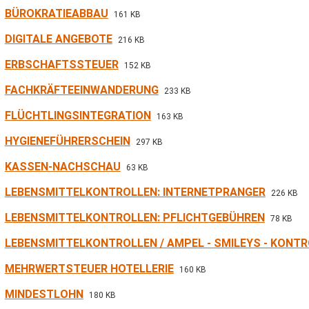
BÜROKRATIEABBAU
161 KB
DIGITALE ANGEBOTE
216 KB
ERBSCHAFTSSTEUER
152 KB
FACHKRÄFTEEINWANDERUNG
233 KB
FLÜCHTLINGSINTEGRATION
163 KB
HYGIENEFÜHRERSCHEIN
297 KB
KASSEN-NACHSCHAU
63 KB
LEBENSMITTELKONTROLLEN: INTERNETPRANGER
226 KB
LEBENSMITTELKONTROLLEN: PFLICHTGEBÜHREN
78 KB
LEBENSMITTELKONTROLLEN / AMPEL - SMILEYS - KON
MEHRWERTSTEUER HOTELLERIE
160 KB
MINDESTLOHN
180 KB