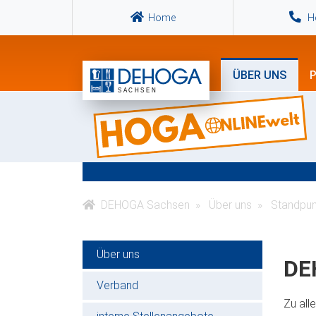
Home
Ho
ÜBER UNS
P
DEHOGA Sachsen
Über uns
Standpun
Über uns
DE
Verband
Zu all