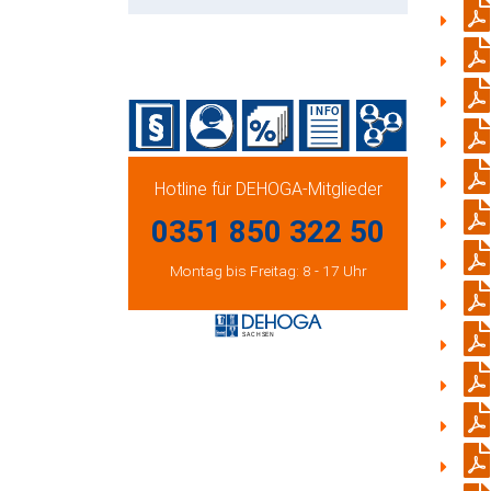
Hotline für DEHOGA-Mitglieder
0351 850 322 50
Montag bis Freitag: 8 - 17 Uhr