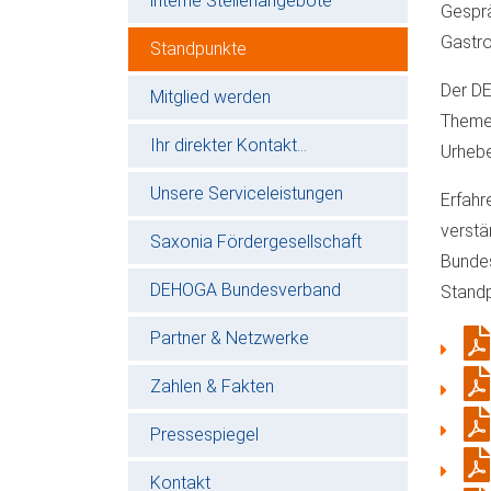
interne Stellenangebote
Gesprä
Gastr
Standpunkte
Der DE
Mitglied werden
Themen
Ihr direkter Kontakt...
Urhebe
Unsere Serviceleistungen
Erfahr
verstä
Saxonia Fördergesellschaft
Bundes
DEHOGA Bundesverband
Standp
Partner & Netzwerke
Zahlen & Fakten
Pressespiegel
Kontakt