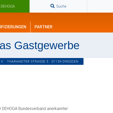
n DEHOGA
Suche
IFIZIERUNGEN
PARTNER
das Gastgewerbe
. · THARANDTER STRASSE 5 · 01159 DRESDEN
 der DEHOGA Bundesverband anerkannter