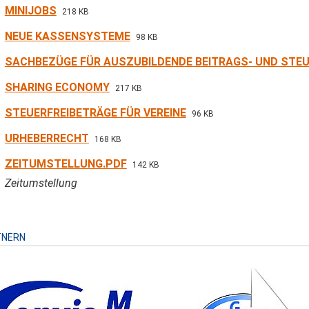
MINIJOBS
218 KB
NEUE KASSENSYSTEME
98 KB
SACHBEZÜGE FÜR AUSZUBILDENDE BEITRAGS- UND STEU
SHARING ECONOMY
217 KB
STEUERFREIBETRÄGE FÜR VEREINE
96 KB
URHEBERRECHT
168 KB
ZEITUMSTELLUNG.PDF
142 KB
Zeitumstellung
TNERN