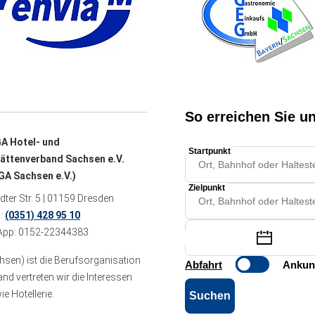
A Hotel- und
ättenverband Sachsen e.V.
A Sachsen e.V.)
ter Str. 5 | 01159 Dresden
n:
(0351) 428 95 10
pp: 0152-22344383
sen) ist die Berufsorganisation
 vertreten wir die Interessen
e Hotellerie.