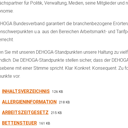
chspartner für Politik, Verwaltung, Medien, seine Mitglieder und na
onomie.
HOGA Bundesverband garantiert die branchenbezogene Erörteru
schwerpunkten u.a. aus den Bereichen Arbeitsmarkt- und Tarifpo
rrecht.
en Sie mit unseren DEHOGA-Standpunkten unsere Haltung zu vie
ndlich. Die DEHOGA-Standpunkte stellen sicher, dass der DEHOGA 
ebene mit einer Stimme spricht. Klar. Konkret. Konsequent. Zu 
unkte vor.
INHALTSVERZEICHNIS
126 KB
ALLERGIENINFORMATION
218 KB
ARBEITSZEITGESETZ
215 KB
BETTENSTEUER
161 KB