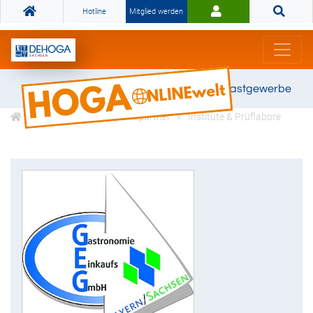
Hotline
Mitglied werden
Gemeinsam stark für das Gastgewerbe
DEHOGA Kooperationspartner
Institute & Prüflabore