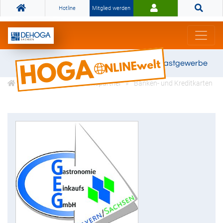
Hotline
Mitglied werden
Gemeinsam stark für das Gastgewerbe
DEHOGA Kooperationspartner
Banken- und Kreditkarten