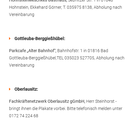
HohnsteinMeschkes Gasthaus,
Sebnitzer Str. 1 in 01848
Hohnstein, Ekkehard Görner, T. 035975 8138, Abholung nach
Vereinbarung
Gottleuba-Berggießhübel:
Parkcafe „Alter Bahnhof",
Bahnhofstr. 1 in 01816 Bad
Gottleuba-Berggießhübel,TEL 035023 527705, Abholung nach
Vereinbarung
Oberlausitz:
Fachkräftenetzwerk Oberlausitz gGmbH,
Herr Steinhorst -
bringt ihnen die Plakate vorbei. Bitte telefonisch melden unter
0172 74 224 68