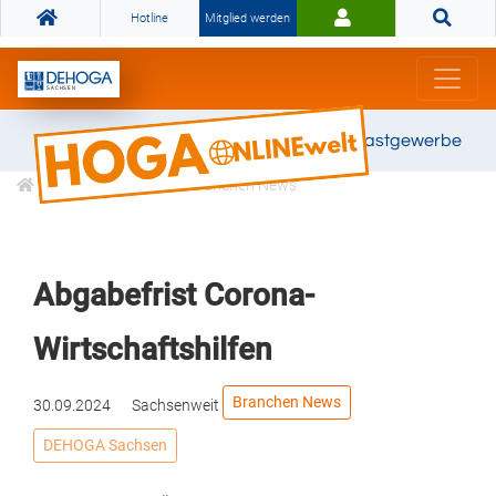
Hotline
Mitglied werden
Gemeinsam stark für das Gastgewerbe
Informationen
Branchen News
Abgabefrist Corona-
Wirtschaftshilfen
Branchen News
30.09.2024
Sachsenweit
DEHOGA Sachsen