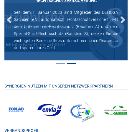
RECHTSSCHUTZVERSICHERUNG
Seit dem 1. Januar 2023 sind Mitglieder des DEHOGA
Sachsen e.V. automatisch rechtsschutzversichert. Mit
Previous
Next
dem Unternehmer-Rechtsschutz (Baustein A) und dem
Spezial-Straf-Rechtsschutz (Baustein S), decken Sie die
wichtigsten Bereiche Ihres unternehmerischen Risikos ab
und sparen bares Geld.
SYNERGIEN NUTZEN MIT UNSEREN NETZWERKPARTNERN
VERBANDSPROFIL