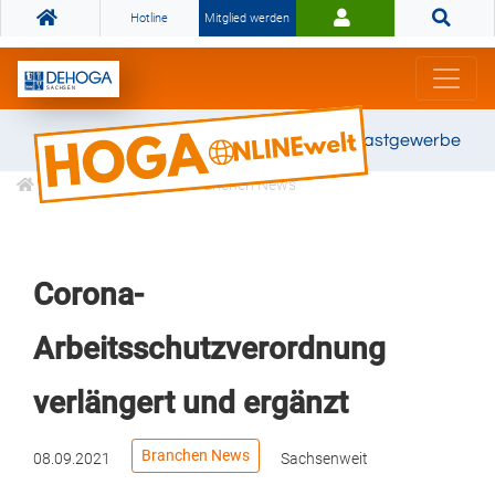
Hotline
Mitglied werden
Gemeinsam stark für das Gastgewerbe
Informationen
Branchen News
Corona-
Arbeitsschutzverordnung
verlängert und ergänzt
Branchen News
08.09.2021
Sachsenweit