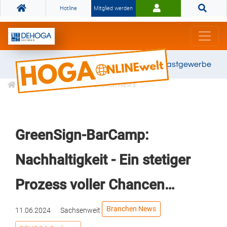
Hotline
Mitglied werden
Gemeinsam stark für das Gastgewerbe
Informationen
Branchen News
GreenSign-BarCamp:
Nachhaltigkeit - Ein stetiger
Prozess voller Chancen…
Branchen News
11.06.2024
Sachsenweit