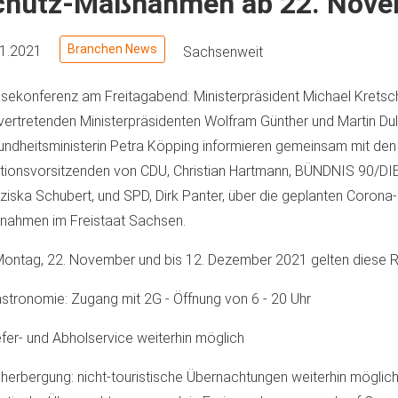
chutz-Maßnahmen ab 22. Nove
Branchen News
11.2021
Sachsenweit
sekonferenz am Freitagabend: Ministerpräsident Michael Kretsc
lvertretenden Ministerpräsidenten Wolfram Günther und Martin Du
ndheitsministerin Petra Köpping informieren gemeinsam mit den
tionsvorsitzenden von CDU, Christian Hartmann, BÜNDNIS 90/D
ziska Schubert, und SPD, Dirk Panter, über die geplanten Corona
ahmen im Freistaat Sachsen.
ontag, 22. November und bis 12. Dezember 2021 gelten diese 
stronomie: Zugang mit 2G - Öffnung von 6 - 20 Uhr
efer- und Abholservice weiterhin möglich
herbergung: nicht-touristische Übernachtungen weiterhin möglich