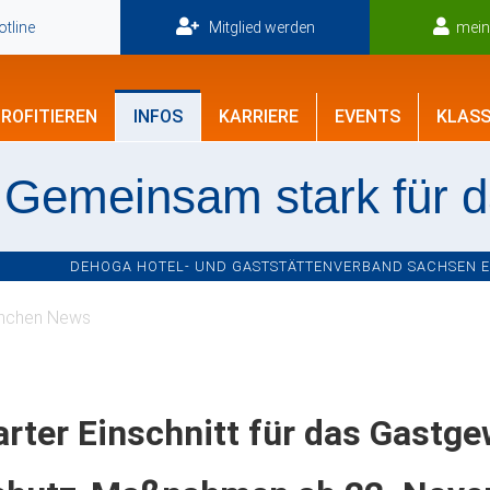
tline
Mitglied werden
mei
ROFITIEREN
INFOS
KARRIERE
EVENTS
KLASS
Gemeinsam stark für 
DEHOGA HOTEL- UND GASTSTÄTTENVERBAND SACHSEN E.V
nchen News
rter Einschnitt für das Gastge