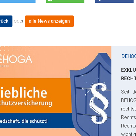
oder
rück
alle News anzeigen
DEHO
EXKLU
RECH
Seit d
ious
DEHO
rechts
Rechts
Recht
wichti