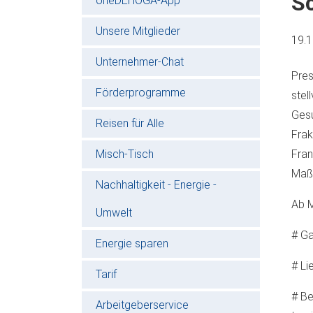
S
oneDEHOGA-App
Unsere Mitglieder
19.
Unternehmer-Chat
Pres
Förderprogramme
stel
Gesu
Reisen für Alle
Frak
Misch-Tisch
Fran
Maßn
Nachhaltigkeit - Energie -
Ab M
Umwelt
# Ga
Energie sparen
# Li
Tarif
# Be
Arbeitgeberservice