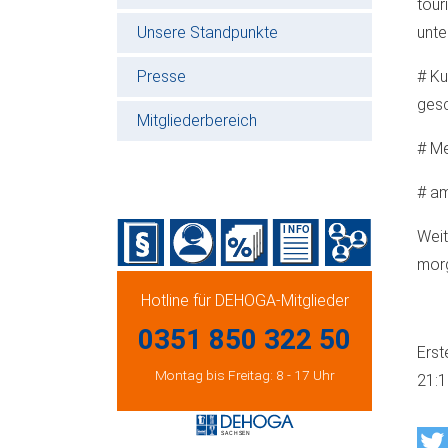
tour
Unsere Standpunkte
unte
Presse
# Ku
ges
Mitgliederbereich
# Me
# am
Weit
morg
Hotline für DEHOGA-Mitglieder
0351 850 322 50
Erst
Montag bis Freitag: 8 - 17 Uhr
21: