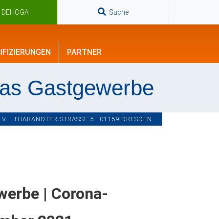
n DEHOGA
Suche
IFIZIERUNGEN
PARTNER
das Gastgewerbe
. · THARANDTER STRASSE 5 · 01159 DRESDEN
werbe | Corona-