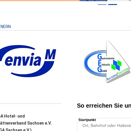
Risiko
TNERN
A Hotel- und
ättenverband Sachsen e.V.
A Sachsen e.V.)