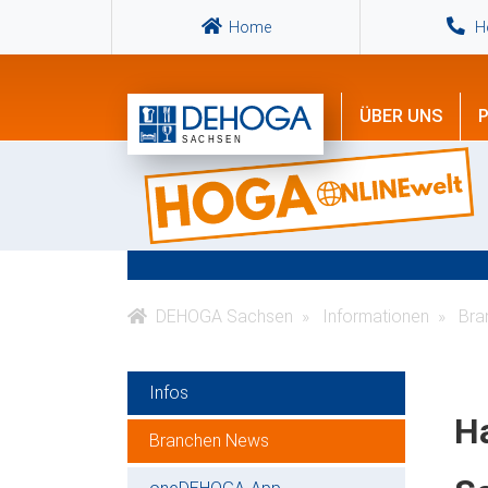
Home
Ho
ÜBER UNS
P
DEHOGA Sachsen
Informationen
Bra
Infos
Ha
Branchen News