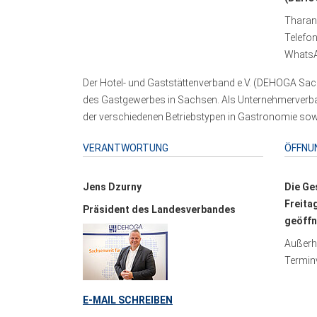
Tharand
Telefo
WhatsA
Der Hotel- und Gaststättenverband e.V. (DEHOGA Sach
des Gastgewerbes in Sachsen. Als Unternehmerverband
der verschiedenen Betriebstypen in Gastronomie sowi
VERANTWORTUNG
ÖFFNU
Jens Dzurny
Die Ge
Freita
Präsident des Landesverbandes
geöffn
Außerha
Terminv
E-MAIL SCHREIBEN