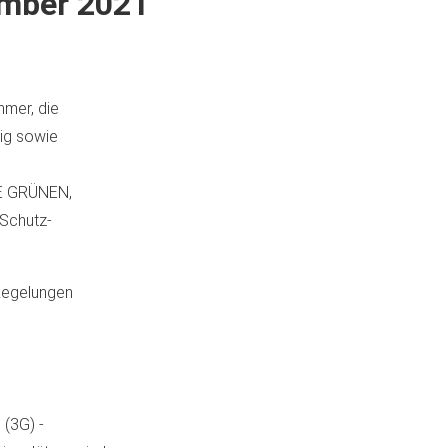
mber 2021
hmer, die
lig sowie
IE GRÜNEN,
-Schutz-
Regelungen
 (3G) -