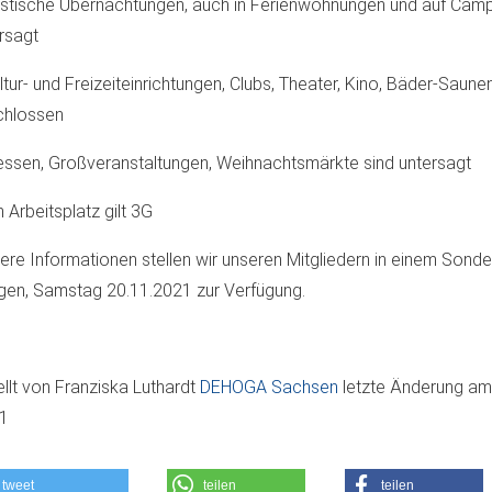
istische Übernachtungen, auch in Ferienwohnungen und auf Camp
rsagt
ltur- und Freizeiteinrichtungen, Clubs, Theater, Kino, Bäder-Saune
chlossen
ssen, Großveranstaltungen, Weihnachtsmärkte sind untersagt
 Arbeitsplatz gilt 3G
ere Informationen stellen wir unseren Mitgliedern in einem Sond
en, Samstag 20.11.2021 zur Verfügung.
ellt von
Franziska Luthardt
DEHOGA Sachsen
letzte Änderung a
11
tweet
teilen
teilen