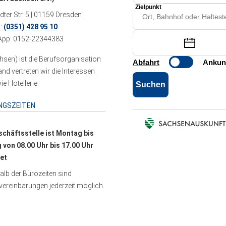
ter Str. 5 | 01159 Dresden
n:
(0351) 428 95 10
pp: 0152-22344383
sen) ist die Berufsorganisation
 vertreten wir die Interessen
e Hotellerie.
NGSZEITEN
schäftsstelle ist Montag bis
g von 08.00 Uhr bis 17.00 Uhr
et
lb der Bürozeiten sind
ereinbarungen jederzeit möglich.