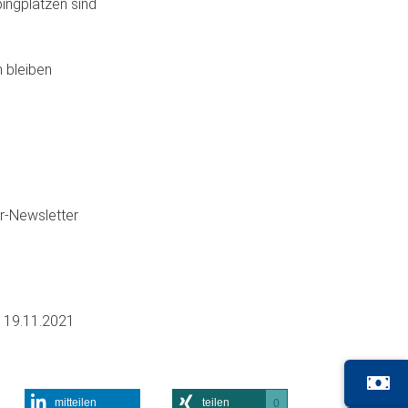
ingplätzen sind
n bleiben
er-Newsletter
m
19.11.2021
mitteilen
teilen
0