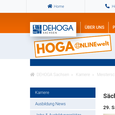
Home
Ho
ÜBER UNS
P
DEHOGA Sachsen
Karriere
Meistersc
Karriere
Säch
Ausbildung News
29. 