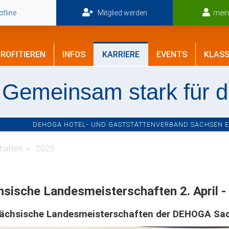
tline
Mitglied werden
mei
ROFITIEREN
INFOS
KARRIERE
EVENTS
KLASS
Gemeinsam stark für 
DEHOGA HOTEL- UND GASTSTÄTTENVERBAND SACHSEN E.V
haften
2025
sische Landesmeisterschaften 2. April -
Sächsische Landesmeisterschaften der DEHOGA Sa