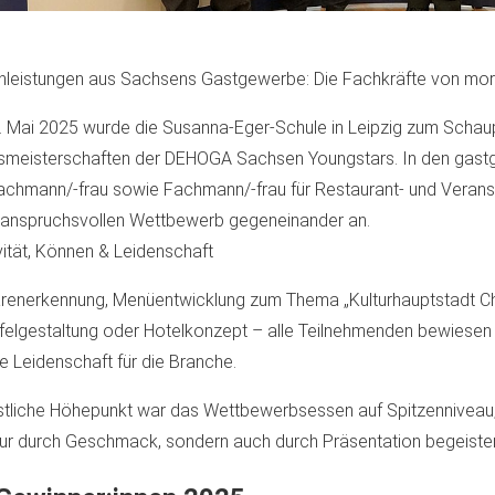
nleistungen aus Sachsens Gastgewerbe: Die Fachkräfte von morg
 Mai 2025 wurde die Susanna-Eger-Schule in Leipzig zum Schaup
meisterschaften der DEHOGA Sachsen Youngstars. In den gastg
achmann/-frau sowie Fachmann/-frau für Restaurant- und Veransta
anspruchsvollen Wettbewerb gegeneinander an.
vität, Können & Leidenschaft
enerkennung, Menüentwicklung zum Thema „Kulturhauptstadt Ch
felgestaltung oder Hotelkonzept – alle Teilnehmenden bewiesen ei
re Leidenschaft für die Branche.
stliche Höhepunkt war das Wettbewerbsessen auf Spitzenniveau,
nur durch Geschmack, sondern auch durch Präsentation begeister