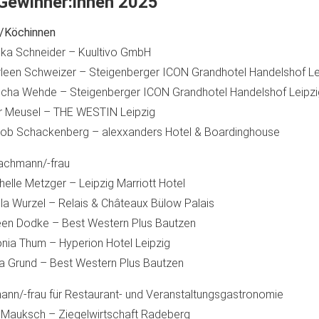
 Gewinner:innen 2025
/Köchinnen
nka Schneider – Kuultivo GmbH
leen Schweizer – Steigenberger ICON Grandhotel Handelshof Le
cha Wehde – Steigenberger ICON Grandhotel Handelshof Leipzi
er Meusel – THE WESTIN Leipzig
kob Schackenberg – alexxanders Hotel & Boardinghouse
achmann/-frau
helle Metzger – Leipzig Marriott Hotel
la Wurzel – Relais & Châteaux Bülow Palais
een Dodke – Best Western Plus Bautzen
onia Thum – Hyperion Hotel Leipzig
da Grund – Best Western Plus Bautzen
nn/-frau für Restaurant- und Veranstaltungsgastronomie
y Mauksch – Ziegelwirtschaft Radeberg