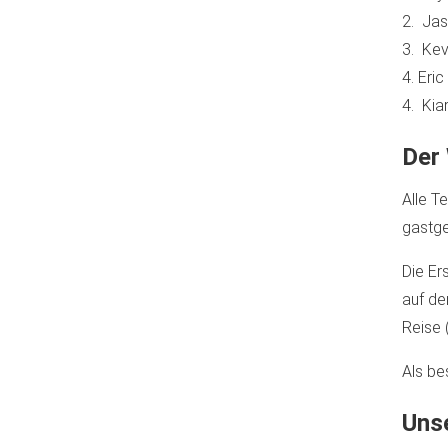
2. Jas
3. Kev
4. Eri
4. Kia
Der
Alle T
gastge
Die Er
auf de
Reise 
Als be
Unse