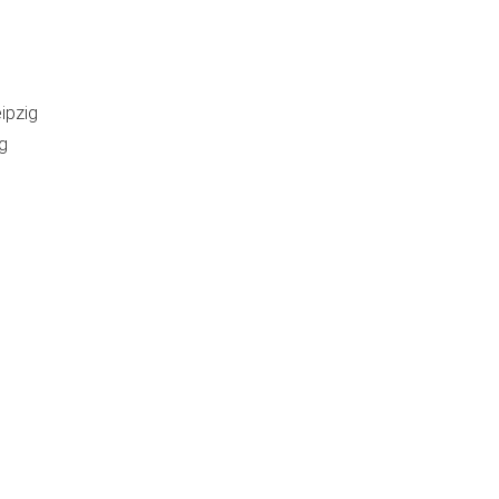
ipzig
g