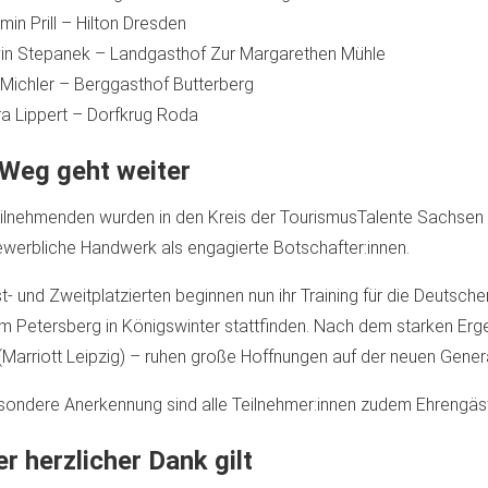
min Prill – Hilton Dresden
in Stepanek – Landgasthof Zur Margarethen Mühle
c Michler – Berggasthof Butterberg
ra Lippert – Dorfkrug Roda
 Weg geht weiter
eilnehmenden wurden in den Kreis der TourismusTalente Sachsen
werbliche Handwerk als engagierte Botschafter:innen.
st- und Zweitplatzierten beginnen nun ihr Training für die Deuts
m Petersberg in Königswinter stattfinden. Nach dem starken Ergeb
(Marriott Leipzig) – ruhen große Hoffnungen auf der neuen Gener
sondere Anerkennung sind alle Teilnehmer:innen zudem Ehren
r herzlicher Dank gilt