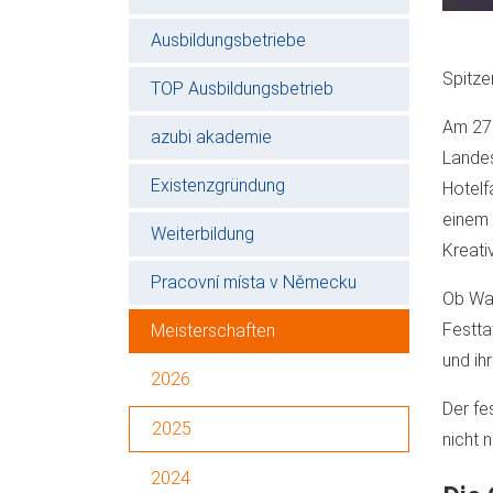
Ausbildungsbetriebe
Spitze
TOP Ausbildungsbetrieb
Am 27.
azubi akademie
Landes
Existenzgründung
Hotelf
einem 
Weiterbildung
Kreati
Pracovní místa v Německu
Ob War
Festta
Meisterschaften
und ih
2026
Der fe
2025
nicht 
2024