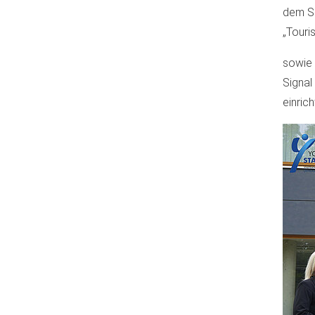
dem Sä
„Touri
sowie 
Signal
einrich