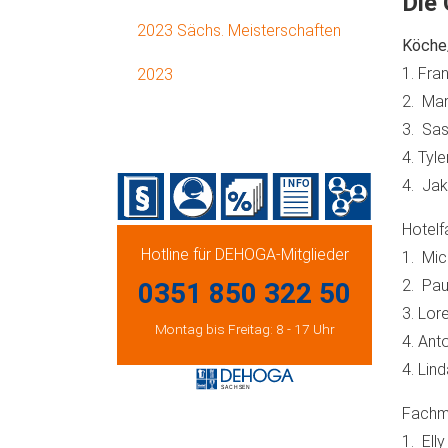
Die
2023 Sächs. Meisterschaften
Köche
1. Fra
2023
2. Mar
3. Sas
4. Tyl
4. Ja
Hotelf
Hotline für DEHOGA-Mitglieder
1. Mic
2. Pau
0351 850 322 50
3. Lor
Montag bis Freitag: 8 - 17 Uhr
4. Ant
4. Lin
Fachma
1. Ell