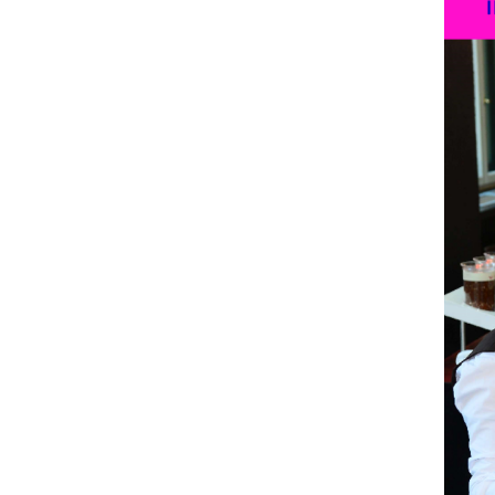
Die 
vom 
In Vo
Folgen
bis 28
bis 31
02.04
14.-30
27.05
Es qua
Teams 
# 1.+ 
# Sie