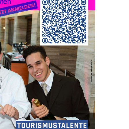
n Ausbildungsberufen 2025 werden
en.
sischen Landesmeisterschaften durch.
in Ausbildungs-betrieben per Email und Post
fluss regionaler Vorausscheide)
ipzig)
Köche / 5 ReVas / 5 HOFAs für die Praxis -> 5
erb (Sept./Okt.)
 Sachsen am 17.06.2025 im Radisson Blu Park