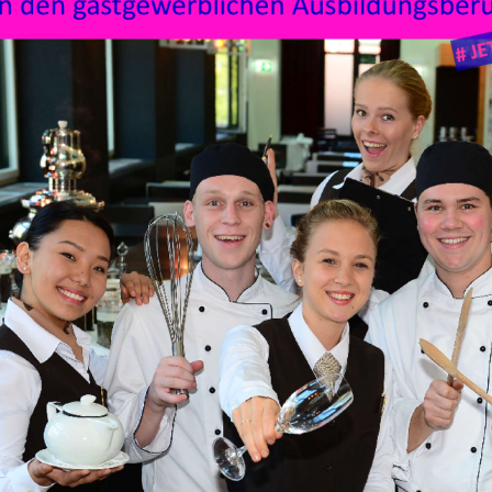
Deutschen Meisterschaften in den gastgewerbliche
17.-20. Oktober 2025 auf dem Petersberg stattfind
rbereitung darauf führen wir im Frühjahr die Säch
der Zeit- & Ablaufplan steht fest
.01.2025
Ausschreibung in BSZs mit Plakaten und Anmeldebögen, 
.03.2025
Bewerbungsprozess für Landesmeisterschaft (keine Ein
.2025
Sächsische Meisterschaft THEORIE (dezentral)
.04.2025
Interviews mit den besten 10 Theorieteilnehmern
.2025
Sächsische Meisterschaft PRAXIS (Susanna-Eger-Schule Le
lifizieren sich im Theoriewettbewerb aus allen Teilnehmern 5 
treten im Praxiswettbewerb gegeneinander an
2. Platz je Beruf geht in die Trainingslager für den Bundeswettbew
gerehrung für alle 15 Teilnehmer beim Sommerfest des DEHOGA