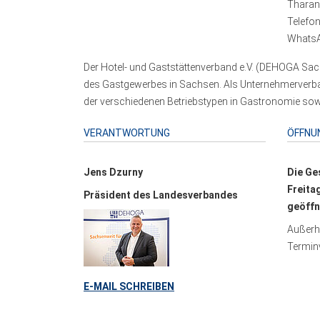
Tharand
Telefo
WhatsA
Der Hotel- und Gaststättenverband e.V. (DEHOGA Sach
des Gastgewerbes in Sachsen. Als Unternehmerverband
der verschiedenen Betriebstypen in Gastronomie sowi
VERANTWORTUNG
ÖFFNU
Jens Dzurny
Die Ge
Freita
Präsident des Landesverbandes
geöffn
Außerha
Terminv
E-MAIL SCHREIBEN