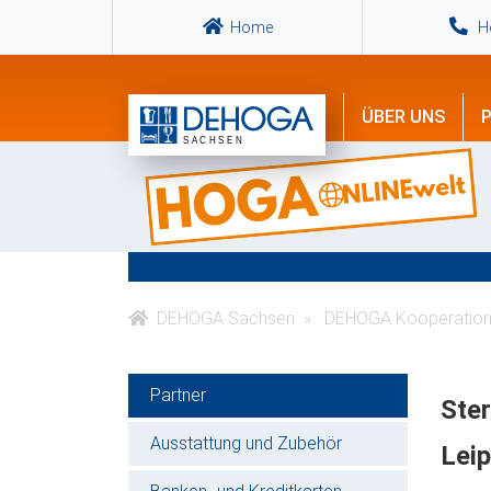
Home
Ho
ÜBER UNS
P
DEHOGA Sachsen
DEHOGA Kooperation
Partner
Ste
Ausstattung und Zubehör
Lei