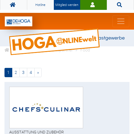
Hotline
Mitglied werden
Gemeinsam stark für das Gastgewerbe
DEHOGA Kooperationspartner
Food
(current)
nächste
1
2
3
4
»
AUSSTATTUNG UND ZUBEHÖR