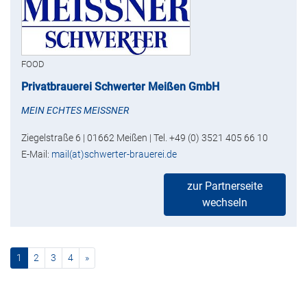
FOOD
Privatbrauerei Schwerter Meißen GmbH
MEIN ECHTES MEISSNER
Ziegelstraße 6 | 01662 Meißen | Tel. +49 (0) 3521 405 66 10
E-Mail:
mail(at)schwerter-brauerei.de
zur Partnerseite
wechseln
(current)
nächste
1
2
3
4
»