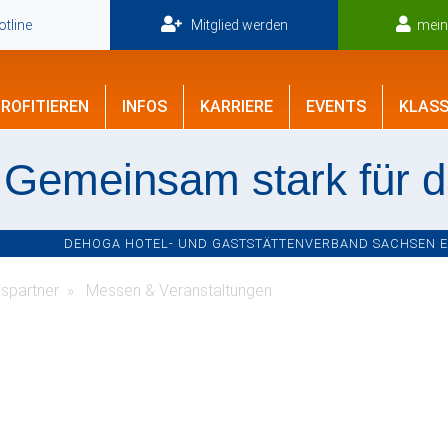
tline
Mitglied werden
mei
ROFITIEREN
INFOS
KARRIERE
EVENTS
KLASS
Gemeinsam stark für 
DEHOGA HOTEL- UND GASTSTÄTTENVERBAND SACHSEN E.V
spartner
Messen & Veranstaltungen