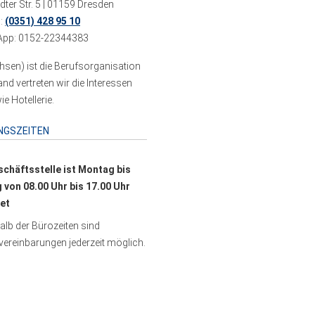
ter Str. 5 | 01159 Dresden
n:
(0351) 428 95 10
pp: 0152-22344383
sen) ist die Berufsorganisation
 vertreten wir die Interessen
e Hotellerie.
NGSZEITEN
schäftsstelle ist Montag bis
g von 08.00 Uhr bis 17.00 Uhr
et
lb der Bürozeiten sind
ereinbarungen jederzeit möglich.