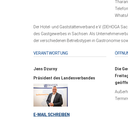
Tharand
Telefo
WhatsA
Der Hotel- und Gaststättenverband e.V. (DEHOGA Sach
des Gastgewerbes in Sachsen. Als Unternehmerverband
der verschiedenen Betriebstypen in Gastronomie sowi
VERANTWORTUNG
ÖFFNU
Jens Dzurny
Die Ge
Freita
Präsident des Landesverbandes
geöffn
Außerha
Terminv
E-MAIL SCHREIBEN