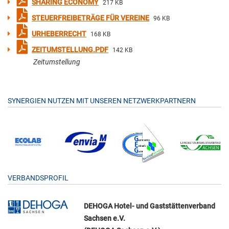
SHARING ECONOMY
217 KB
STEUERFREIBETRÄGE FÜR VEREINE
96 KB
URHEBERRECHT
168 KB
ZEITUMSTELLUNG.PDF
142 KB
Zeitumstellung
SYNERGIEN NUTZEN MIT UNSEREN NETZWERKPARTNERN
VERBANDSPROFIL
DEHOGA Hotel- und Gaststättenverband
Sachsen e.V.