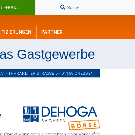
n DEHOGA
Suche
IFIZIERUNGEN
PARTNER
das Gastgewerbe
. · THARANDTER STRASSE 5 · 01159 DRESDEN
e
es Objekt vermieten, verpachten oder verkaufen