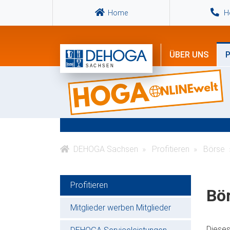
Home
Ho
ÜBER UNS
P
DEHOGA Sachsen
Profitieren
Börse
Profitieren
Bö
Mitglieder werben Mitglieder
Dieses