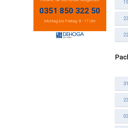
19
0351 850 322 50
23
Montag bis Freitag: 8 - 17 Uhr
22
Pac
31
23
03