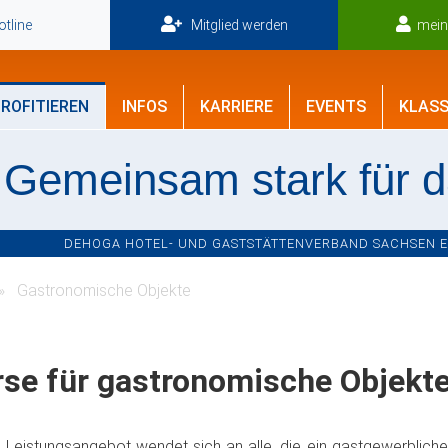
tline
Mitglied werden
mei
ROFITIEREN
INFOS
KARRIERE
EVENTS
KLASS
Gemeinsam stark für 
DEHOGA HOTEL- UND GASTSTÄTTENVERBAND SACHSEN E.V
Gastronomische Objekte
rse für gastronomische Objekt
 Leistungsangebot wendet sich an alle, die ein gastgewerblich