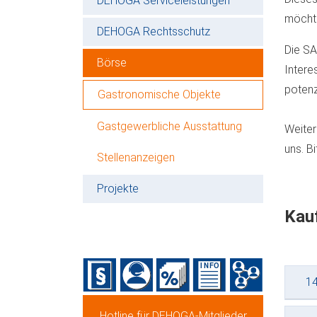
DEHOGA Serviceleistungen
möcht
DEHOGA Rechtsschutz
Die SA
Börse
Intere
potenz
Gastronomische Objekte
Gastgewerbliche Ausstattung
Weiter
uns. B
Stellenanzeigen
Projekte
Kau
14
Hotline für DEHOGA-Mitglieder