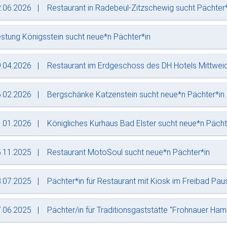
.06.2026
Restaurant in Radebeul-Zitzschewig sucht Pächter*
stung Königsstein sucht neue*n Pächter*in
.04.2026
Restaurant im Erdgeschoss des DH Hotels Mittweid
.02.2026
Bergschänke Katzenstein sucht neue*n Pächter*in
.01.2026
Königliches Kurhaus Bad Elster sucht neue*n Pächt
.11.2025
Restaurant MotoSoul sucht neue*n Pächter*in
.07.2025
Pächter*in für Restaurant mit Kiosk im Freibad Pa
.06.2025
Pächter/in für Traditionsgaststätte "Frohnauer Ha