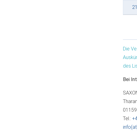
21
Die Ve
Auskün
des Li
Bei In
SAXON
Tharan
01159
Tel.:
+4
info(a