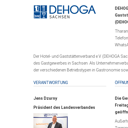
DEHOG
Gastst
(DEHOG
Tharand
Telefo
WhatsA
Der Hotel- und Gaststättenverband e.V. (DEHOGA Sach
des Gastgewerbes in Sachsen. Als Unternehmerverband
der verschiedenen Betriebstypen in Gastronomie sowi
VERANTWORTUNG
ÖFFNU
Jens Dzurny
Die Ge
Freita
Präsident des Landesverbandes
geöffn
Außerha
Terminv