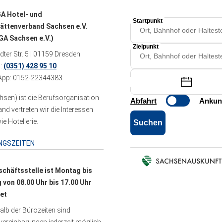
A Hotel- und
ättenverband Sachsen e.V.
A Sachsen e.V.)
ter Str. 5 | 01159 Dresden
n:
(0351) 428 95 10
pp: 0152-22344383
sen) ist die Berufsorganisation
 vertreten wir die Interessen
e Hotellerie.
NGSZEITEN
schäftsstelle ist Montag bis
g von 08.00 Uhr bis 17.00 Uhr
et
lb der Bürozeiten sind
ereinbarungen jederzeit möglich.