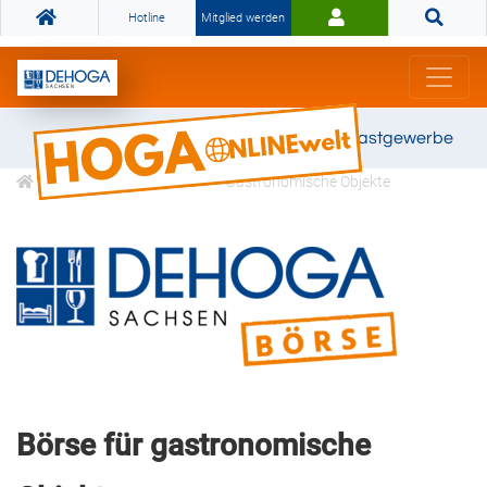
Hotline
Mitglied werden
Gemeinsam stark für das Gastgewerbe
Profitieren
Börse
Gastronomische Objekte
Börse für gastronomische