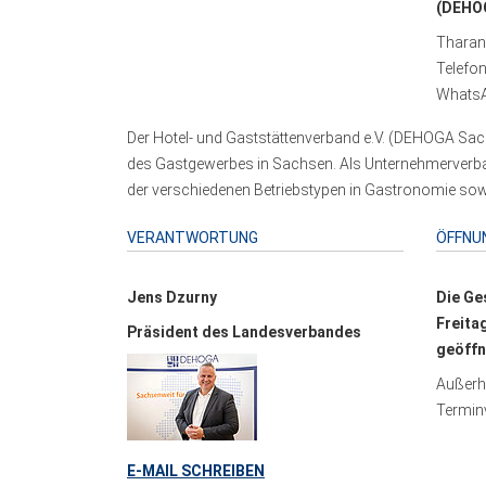
(DEHOG
Tharand
Telefo
WhatsA
Der Hotel- und Gaststättenverband e.V. (DEHOGA Sach
des Gastgewerbes in Sachsen. Als Unternehmerverband
der verschiedenen Betriebstypen in Gastronomie sowi
VERANTWORTUNG
ÖFFNU
Jens Dzurny
Die Ge
Freita
Präsident des Landesverbandes
geöffn
Außerha
Terminv
E-MAIL SCHREIBEN