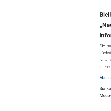
Bl
„Ne
info
Sie mö
sächs
Newsl
intere
Abonni
Sie kö
Media-