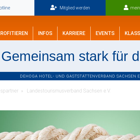
tline
Mitglied werden
mei
ROFITIEREN
INFOS
KARRIERE
EVENTS
KLASS
Gemeinsam stark für 
DEHOGA HOTEL- UND GASTSTÄTTENVERBAND SACHSEN E.V
spartner
Landestourismusverband Sachsen e.V.