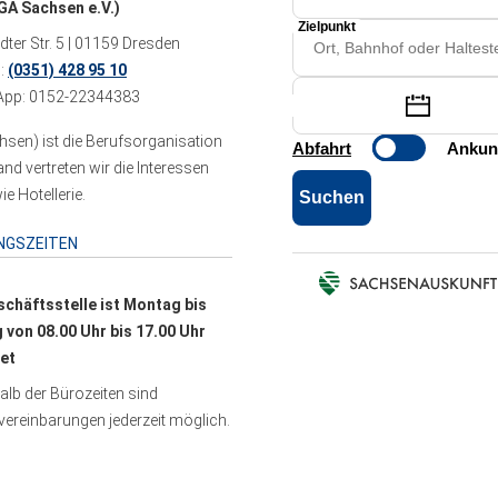
A Sachsen e.V.)
ter Str. 5 | 01159 Dresden
n:
(0351) 428 95 10
pp: 0152-22344383
sen) ist die Berufsorganisation
 vertreten wir die Interessen
e Hotellerie.
NGSZEITEN
schäftsstelle ist Montag bis
g von 08.00 Uhr bis 17.00 Uhr
et
lb der Bürozeiten sind
ereinbarungen jederzeit möglich.