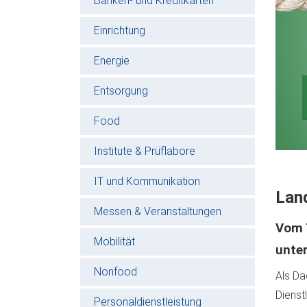
Banken- und Kreditkarten
Einrichtung
Energie
Entsorgung
Food
Institute & Prüflabore
IT und Kommunikation
Lan
Messen & Veranstaltungen
Vom T
Mobilität
unte
Nonfood
Als Da
Dienst
Personaldienstleistung