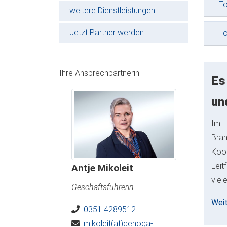
To
weitere Dienstleistungen
Jetzt Partner werden
To
Ihre Ansprechpartnerin
Es
un
Im 
Bra
Koo
Leit
Antje Mikoleit
viel
Geschäftsführerin
Weit
0351 4289512
mikoleit(at)dehoga-