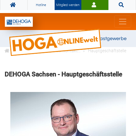
Hotline
Mitglied werden
Gemeinsam stark für das Gastgewerbe
Über uns
Ihr direkter Kontakt...
Hauptgeschäftstelle
DEHOGA Sachsen - Hauptgeschäftsstelle