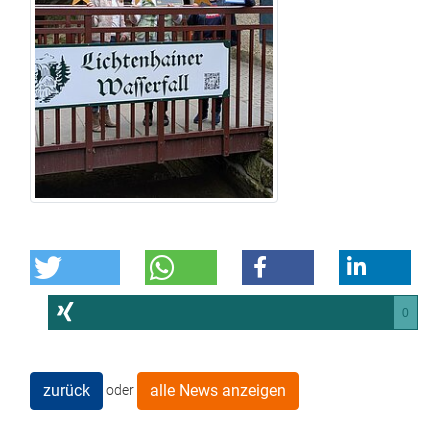
0
zurück
alle News anzeigen
oder