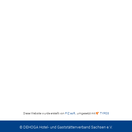
Diese Website wurde erstellt von
FIZ soft
, umgesetzt mit
TYPO3
© DEHOGA Hotel- und Gaststättenverband Sachsen e.V.