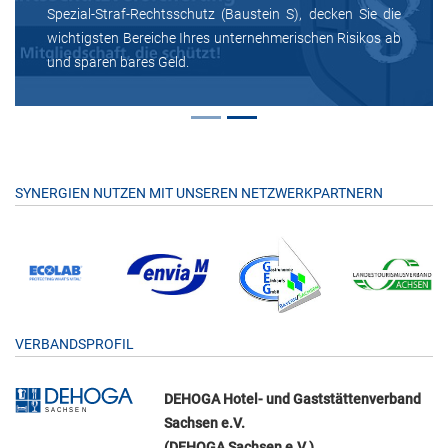
Spezial-Straf-Rechtsschutz (Baustein S), decken Sie die
wichtigsten Bereiche Ihres unternehmerischen Risikos ab
und sparen bares Geld.
SYNERGIEN NUTZEN MIT UNSEREN NETZWERKPARTNERN
VERBANDSPROFIL
DEHOGA Hotel- und Gaststättenverband
Sachsen e.V.
(DEHOGA Sachsen e.V.)