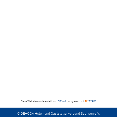
Diese Website wurde erstellt von
FIZ soft
, umgesetzt mit
TYPO3
© DEHOGA Hotel- und Gaststättenverband Sachsen e.V.