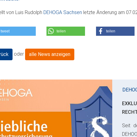
ellt von
Luis Rudolph
DEHOGA Sachsen
letzte Änderung am
07.0
tweet
teilen
teilen
oder
rück
alle News anzeigen
DEHO
EXKLU
RECH
Seit d
ious
DEHO