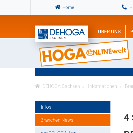
Home
Ho
ÜBER UNS
P
DEHOGA Sachsen
Informationen
Bra
Infos
4 
Branchen News