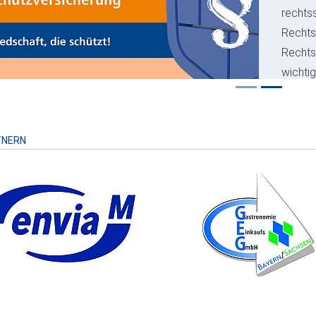
rechts
Rechts
Recht
wichti
Risiko
TNERN