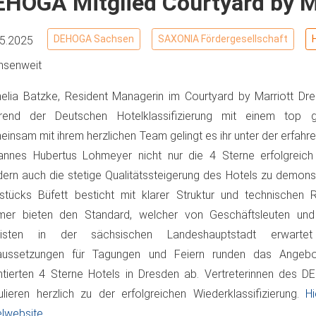
EHOGA Mitglied Courtyard by M
DEHOGA Sachsen
SAXONIA Fördergesellschaft
05.2025
hsenweit
elia Batzke, Resident Managerin im Courtyard by Marriott Dr
rend der Deutschen Hotelklassifizierung mit einem top g
insam mit ihrem herzlichen Team gelingt es ihr unter der erfahr
nnes Hubertus Lohmeyer nicht nur die 4 Sterne erfolgreich 
ern auch die stetige Qualitätssteigerung des Hotels zu demons
stücks Büfett besticht mit klarer Struktur und technischen R
mer bieten den Standard, welcher von Geschäftsleuten und i
risten in der sächsischen Landeshauptstadt erwarte
aussetzungen für Tagungen und Feiern runden das Angeb
ntierten 4 Sterne Hotels in Dresden ab. Vertreterinnen des
ulieren herzlich zu der erfolgreichen Wiederklassifizierung.
H
lwebsite.