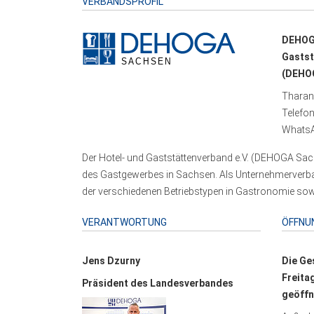
VERBANDSPROFIL
DEHOG
Gastst
(DEHOG
Tharand
Telefo
WhatsA
Der Hotel- und Gaststättenverband e.V. (DEHOGA Sach
des Gastgewerbes in Sachsen. Als Unternehmerverband
der verschiedenen Betriebstypen in Gastronomie sowi
VERANTWORTUNG
ÖFFNU
Jens Dzurny
Die Ge
Freita
Präsident des Landesverbandes
geöffn