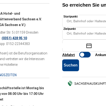
A Hotel- und
ättenverband Sachsen e.V.
A Sachsen e.V.)
ter Str. 5 | 01159 Dresden
n:
(0351) 428 95 10
pp: 0152-22344383
sen) ist die Berufsorganisation
 vertreten wir die Interessen
e Hotellerie.
NGSZEITEN
schäftsstelle ist Montag bis
g von 08.00 Uhr bis 17.00 Uhr
et