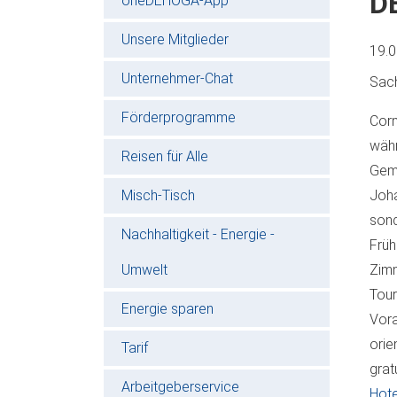
D
oneDEHOGA-App
Unsere Mitglieder
19.
Unternehmer-Chat
Sac
Förderprogramme
Corn
wäh
Reisen für Alle
Geme
Misch-Tisch
Joha
sond
Nachhaltigkeit - Energie -
Früh
Umwelt
Zim
Tou
Energie sparen
Vor
orie
Tarif
grat
Arbeitgeberservice
Hote