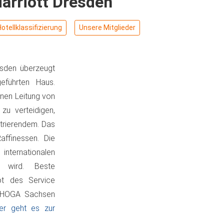
arriott Dresden
Hotellklassifizierung
Unsere Mitglieder
esden überzeugt
eführten Haus.
enen Leitung von
zu verteidigen,
trierendem. Das
affinessen. Die
nternationalen
t wird. Beste
ot des Service
 DEHOGA Sachsen
ier geht es zur