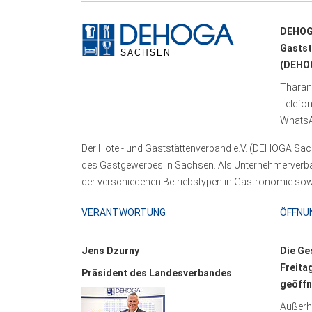
DEHOG
Gastst
(DEHOG
Tharand
Telefo
WhatsA
Der Hotel- und Gaststättenverband e.V. (DEHOGA Sach
des Gastgewerbes in Sachsen. Als Unternehmerverband
der verschiedenen Betriebstypen in Gastronomie sowi
VERANTWORTUNG
ÖFFNU
Jens Dzurny
Die Ge
Freita
Präsident des Landesverbandes
geöffn
Außerha