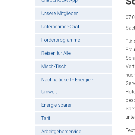
S
oneDEHOGA-App
Unsere Mitglieder
07.
Unternehmer-Chat
Sac
Förderprogramme
Für 
Fra
Reisen für Alle
Schi
Misch-Tisch
Vert
näch
Nachhaltigkeit - Energie -
Serv
Umwelt
Hote
bes
Energie sparen
Spe
unt
Tarif
Text
Arbeitgeberservice