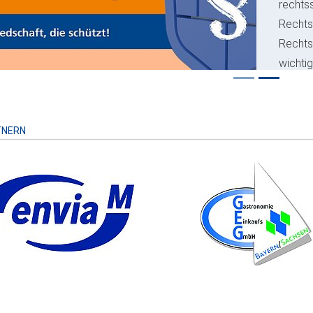
rechts
Rechts
Recht
wichti
Risiko
TNERN