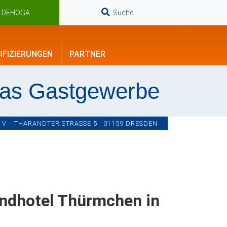
n DEHOGA
Suche
IFIZIERUNGEN
PARTNER
das Gastgewerbe
. · THARANDTER STRASSE 5 · 01159 DRESDEN
andhotel Thürmchen in