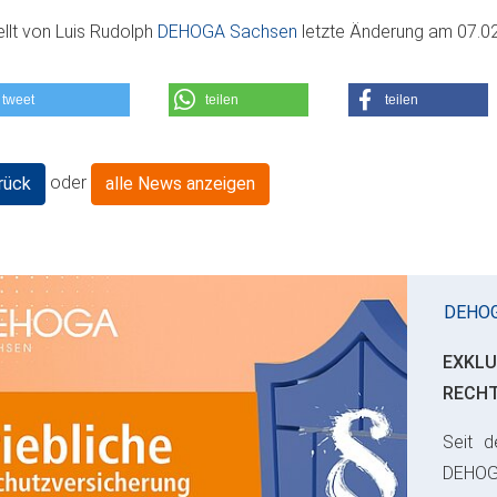
ellt von
Luis Rudolph
DEHOGA Sachsen
letzte Änderung am
07.0
tweet
teilen
teilen
oder
rück
alle News anzeigen
DEHO
EXKLU
RECH
Seit d
ious
DEHO