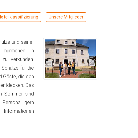
Hotellklassifizierung
Unsere Mitglieder
hulze und seiner
l Thürmchen in
g zu verkünden.
Schulze für die
d Gäste, die den
h entdecken. Das
 Im Sommer sind
 Personal gern
 Informationen