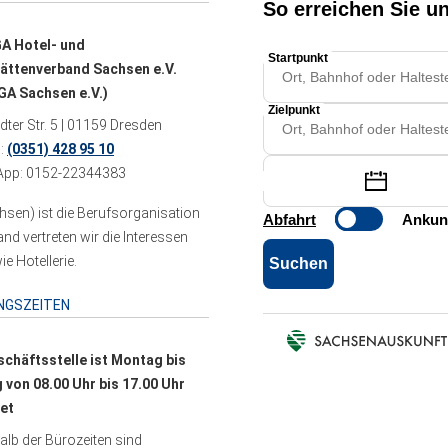
A Hotel- und
ättenverband Sachsen e.V.
A Sachsen e.V.)
ter Str. 5 | 01159 Dresden
n:
(0351) 428 95 10
pp: 0152-22344383
sen) ist die Berufsorganisation
 vertreten wir die Interessen
e Hotellerie.
NGSZEITEN
schäftsstelle ist Montag bis
g von 08.00 Uhr bis 17.00 Uhr
et
lb der Bürozeiten sind