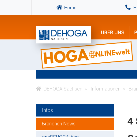
Home
Ho
ÜBER UNS
P
DEHOGA Sachsen
Informationen
Bra
Infos
4
Branchen News