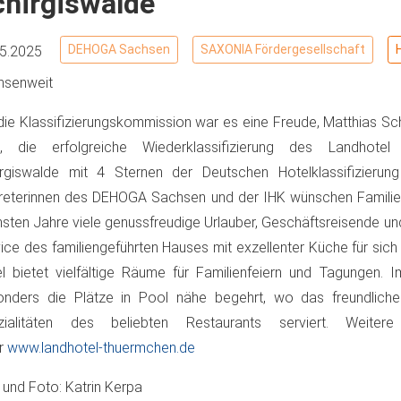
chirgiswalde
DEHOGA Sachsen
SAXONIA Fördergesellschaft
05.2025
hsenweit
die Klassifizierungskommission war es eine Freude, Matthias Sc
u, die erfolgreiche Wiederklassifizierung des Landhote
rgiswalde mit 4 Sternen der Deutschen Hotelklassifizierun
reterinnen des DEHOGA Sachsen und der IHK wünschen Familie 
sten Jahre viele genussfreudige Urlauber, Geschäftsreisende un
ice des familiengeführten Hauses mit exzellenter Küche für sic
l bietet vielfältige Räume für Familienfeiern und Tagungen.
onders die Plätze in Pool nähe begehrt, wo das freundliche
zialitäten des beliebten Restaurants serviert. Weitere
er
www.landhotel-thuermchen.de
 und Foto: Katrin Kerpa