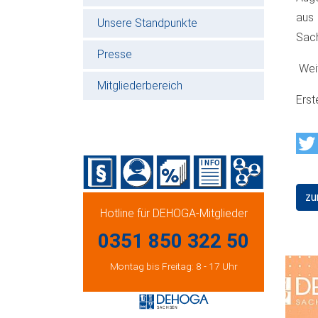
aus 
Unsere Standpunkte
Sach
Presse
Weit
Mitgliederbereich
Erst
zu
Hotline für DEHOGA-Mitglieder
0351 850 322 50
Montag bis Freitag: 8 - 17 Uhr