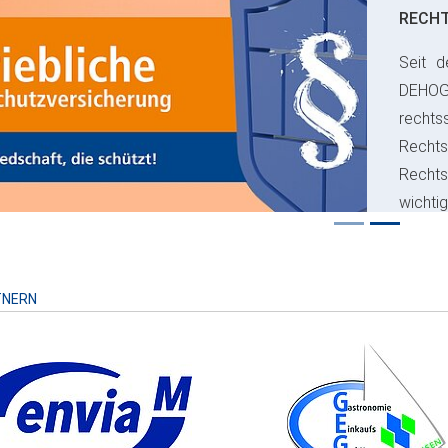
RECH
Seit d
ious
DEHO
rechts
Rechts
Recht
wichti
Risiko
TNERN