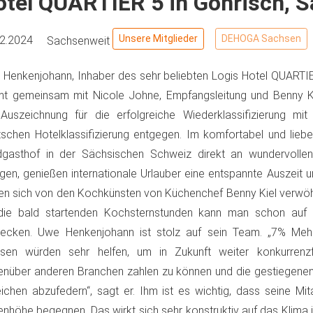
otel QUARTIER 5 in Gohrisch, 
Unsere Mitglieder
DEHOGA Sachsen
12.2024
Sachsenweit
Henkenjohann, Inhaber des sehr beliebten Logis Hotel QUARTIE
t gemeinsam mit Nicole Johne, Empfangsleitung und Benny K
Auszeichnung für die erfolgreiche Wiederklassifizierung mi
schen Hotelklassifizierung entgegen. Im komfortabel und liebe
dgasthof in der Sächsischen Schweiz direkt an wundervoll
gen, genießen internationale Urlauber eine entspannte Auszeit 
en sich von den Kochkünsten von Küchenchef Benny Kiel verw
 die bald startenden Kochsternstunden kann man schon au
decken. Uwe Henkenjohann ist stolz auf sein Team. „7% Mehr
isen würden sehr helfen, um in Zukunft weiter konkurrenzf
nüber anderen Branchen zahlen zu können und die gestiegenen 
ichen abzufedern“, sagt er. Ihm ist es wichtig, dass seine Mit
nhöhe begegnen. Das wirkt sich sehr konstruktiv auf das Klima