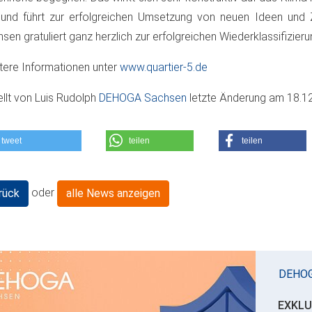
und führt zur erfolgreichen Umsetzung von neuen Ideen und
sen gratuliert ganz herzlich zur erfolgreichen Wiederklassifizieru
ere Informationen unter
www.quartier-5.de
ellt von
Luis Rudolph
DEHOGA Sachsen
letzte Änderung am
18.1
tweet
teilen
teilen
oder
rück
alle News anzeigen
DEHO
EXKLU