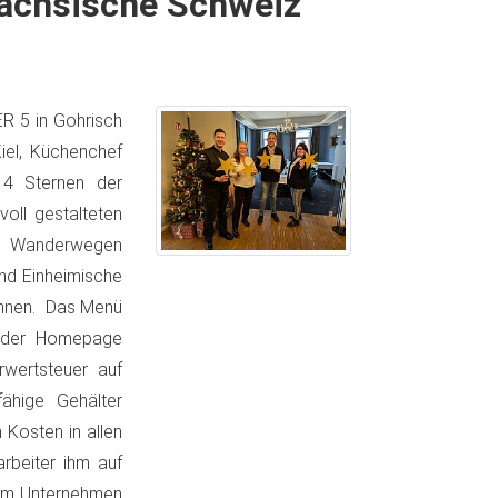
Sächsische Schweiz
R 5 in Gohrisch
iel, Küchenchef
t 4 Sternen der
voll gestalteten
en Wanderwegen
und Einheimische
öhnen. Das Menü
f der Homepage
wertsteuer auf
ähige Gehälter
Kosten in allen
arbeiter ihm auf
 im Unternehmen