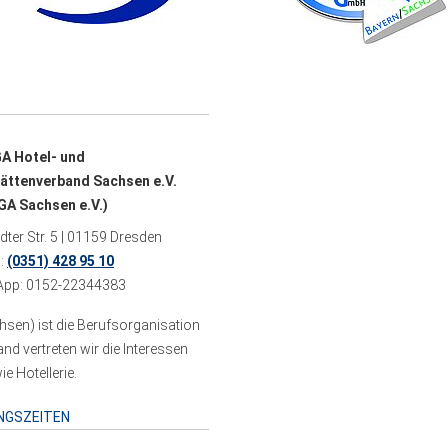
A Hotel- und
ättenverband Sachsen e.V.
A Sachsen e.V.)
ter Str. 5 | 01159 Dresden
n:
(0351) 428 95 10
pp: 0152-22344383
sen) ist die Berufsorganisation
 vertreten wir die Interessen
e Hotellerie.
NGSZEITEN