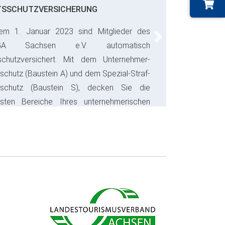
TSSCHUTZVERSICHERUNG
em 1. Januar 2023 sind Mitglieder des
Next
GA Sachsen e.V. automatisch
schutzversichert. Mit dem Unternehmer-
schutz (Baustein A) und dem Spezial-Straf-
sschutz (Baustein S), decken Sie die
gsten Bereiche Ihres unternehmerischen
s ab und sparen bares Geld.