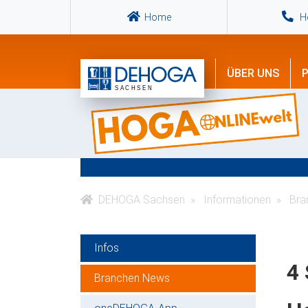
Home
Ho
ÜBER UNS
P
DEHOGA Sachsen
Informationen
Bra
Infos
4 
Branchen News