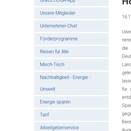
H
oneDEHOGA-App
Unsere Mitglieder
16.
Unternehmer-Chat
Uwe 
Förderprogramme
nimm
die 
Reisen für Alle
Deut
Misch-Tisch
Lan
gele
Nachhaltigkeit - Energie -
lass
Umwelt
für
ent
Energie sparen
Spe
gege
Tarif
Bere
Arbeitgeberservice
Auge