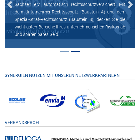
Sachsen e.V. automatisch rechtsschutzversichert. Mit
Previous
Next
dem Unternehmer-Rechtsschutz (Baustein A) und dem
Spezial-Straf-Rechtsschutz (Baustein S), decken Sie die
wichtigsten Bereiche Ihres unternehmerischen Risikos ab
und sparen bares Geld.
SYNERGIEN NUTZEN MIT UNSEREN NETZWERKPARTNERN
VERBANDSPROFIL
DEHOGA Hotel- und Gaststättenverband