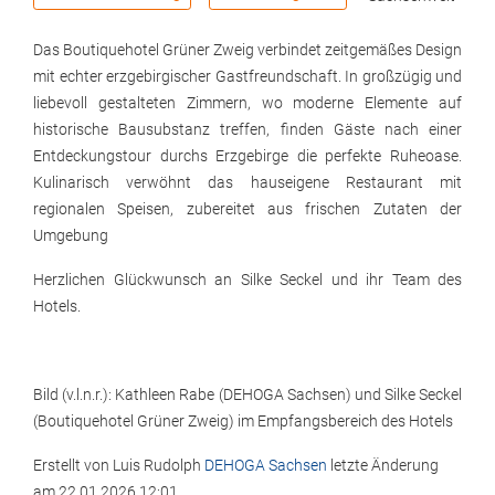
Das Boutiquehotel Grüner Zweig verbindet zeitgemäßes Design
mit echter erzgebirgischer Gastfreundschaft. In großzügig und
liebevoll gestalteten Zimmern, wo moderne Elemente auf
historische Bausubstanz treffen, finden Gäste nach einer
Entdeckungstour durchs Erzgebirge die perfekte Ruheoase.
Kulinarisch verwöhnt das hauseigene Restaurant mit
regionalen Speisen, zubereitet aus frischen Zutaten der
Umgebung
Herzlichen Glückwunsch an Silke Seckel und ihr Team des
Hotels.
Bild (v.l.n.r.): Kathleen Rabe (DEHOGA Sachsen) und Silke Seckel
(Boutiquehotel Grüner Zweig) im Empfangsbereich des Hotels
Erstellt von
Luis Rudolph
DEHOGA Sachsen
letzte Änderung
am
22.01.2026 12:01