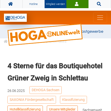
Hotline
Mitglied werden
Gemeinsam stark für das Gastgewerbe
Informationen
Branchen News
4 Sterne für das Boutiquehotel
Grüner Zweig in Schlettau
DEHOGA Sachsen
26.06.2025
SAXONIA Fördergesellschaft
Klassifizierung
Hotellklassifizierung
Unsere Mitglieder
Sachsenweit