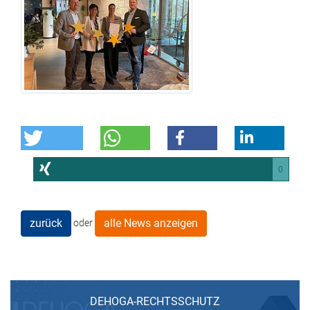
0
zurück
alle News anzeigen
oder
DEHOGA-RECHTSSCHUTZ