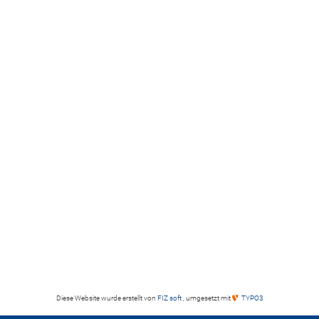
Diese Website wurde erstellt von
FIZ soft
, umgesetzt mit
TYPO3