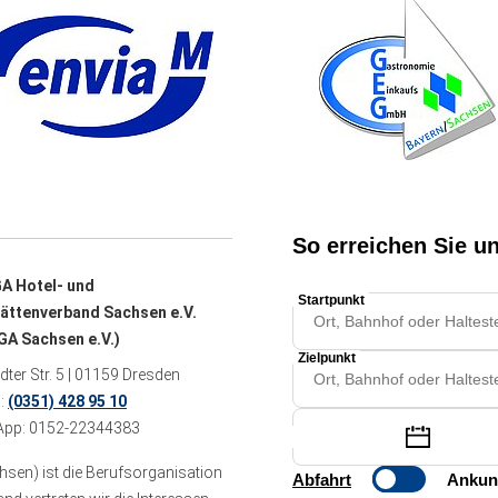
A Hotel- und
ättenverband Sachsen e.V.
A Sachsen e.V.)
ter Str. 5 | 01159 Dresden
n:
(0351) 428 95 10
pp: 0152-22344383
sen) ist die Berufsorganisation