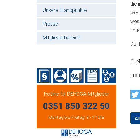
die 
Unsere Standpunkte
wese
wese
Presse
unte
Mitgliederbereich
Der 
Que
Erst
Hotline für DEHOGA-Mitglieder
0351 850 322 50
Montag bis Freitag: 8 - 17 Uhr
zu