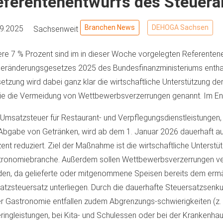
eferentenentwurfs des Steuer
Branchen News
DEHOGA Sachsen
09.2025
Sachsenweit
re 7 % Prozent sind im in dieser Woche vorgelegten Referenten
eränderungsgesetzes 2025 des Bundesfinanzministeriums enthal
setzung wird dabei ganz klar die wirtschaftliche Unterstützung d
e die Vermeidung von Wettbewerbsverzerrungen genannt. Im Ent
 Umsatzsteuer für Restaurant- und Verpflegungsdienstleistungen
Abgabe von Getränken, wird ab dem 1. Januar 2026 dauerhaft au
ent reduziert. Ziel der Maßnahme ist die wirtschaftliche Unterstü
tronomiebranche. Außerdem sollen Wettbewerbsverzerrungen v
en, da gelieferte oder mitgenommene Speisen bereits dem erm
tzsteuersatz unterliegen. Durch die dauerhafte Steuersatzsenku
er Gastronomie entfallen zudem Abgrenzungs-schwierigkeiten (z. 
ringleistungen, bei Kita- und Schulessen oder bei der Krankenha