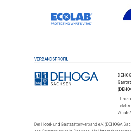
VERBANDSPROFIL
DEHOG
Gastst
(DEHOG
Tharand
Telefo
WhatsA
Der Hotel- und Gaststättenverband e.V. (DEHOGA Sach