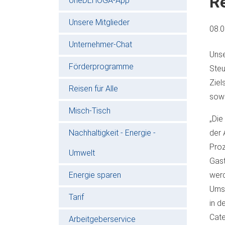
R
oneDEHOGA-App
Unsere Mitglieder
08.
Unternehmer-Chat
Unse
Förderprogramme
Steu
Ziel
Reisen für Alle
sowi
Misch-Tisch
„Die
Nachhaltigkeit - Energie -
der 
Proz
Umwelt
Gas
Energie sparen
werd
Umsa
Tarif
in d
Cate
Arbeitgeberservice