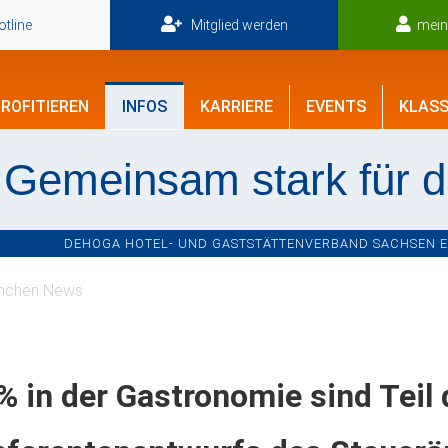
tline
Mitglied werden
mei
ROFITIEREN
INFOS
KARRIERE
EVENTS
KLASS
Gemeinsam stark für 
DEHOGA HOTEL- UND GASTSTÄTTENVERBAND SACHSEN E.V
nchen News
% in der Gastronomie sind Teil