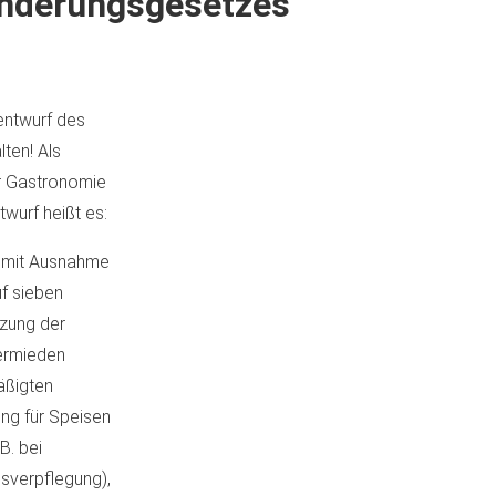
änderungsgesetzes
entwurf des
ten! Als
er Gastronomie
wurf heißt es:
, mit Ausnahme
f sieben
tzung der
ermieden
äßigten
ng für Speisen
B. bei
usverpflegung),