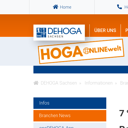
Home
Ho
ÜBER UNS
P
DEHOGA Sachsen
Informationen
Bra
Infos
7 
Branchen News