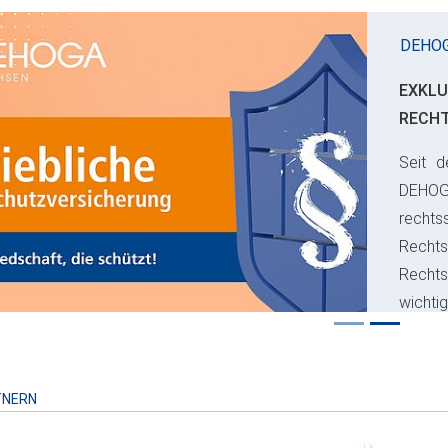
DEHO
EXKLU
RECH
Seit d
ious
DEHO
rechts
Rechts
Recht
wichti
Risiko
TNERN