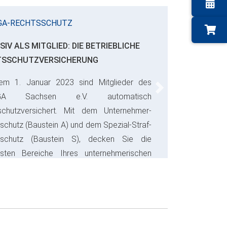
GA-RECHTSSCHUTZ
SIV ALS MITGLIED: DIE BETRIEBLICHE
TSSCHUTZVERSICHERUNG
em 1. Januar 2023 sind Mitglieder des
Next
GA Sachsen e.V. automatisch
schutzversichert. Mit dem Unternehmer-
schutz (Baustein A) und dem Spezial-Straf-
sschutz (Baustein S), decken Sie die
gsten Bereiche Ihres unternehmerischen
s ab und sparen bares Geld.