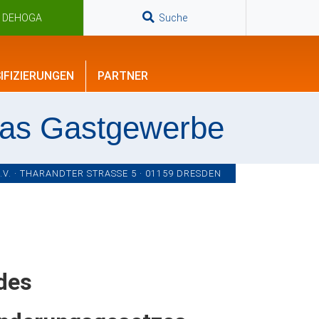
n DEHOGA
Suche
IFIZIERUNGEN
PARTNER
das Gastgewerbe
. · THARANDTER STRASSE 5 · 01159 DRESDEN
 des