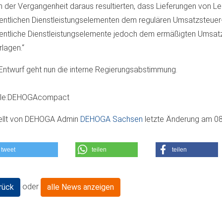
in der Vergangenheit daraus resultierten, dass Lieferungen von Le
ntlichen Dienstleistungselementen dem regulären Umsatzsteuer
ntliche Dienstleistungselemente jedoch dem ermäßigten Umsat
rlagen.“
Entwurf geht nun die interne Regierungsabstimmung.
lle:DEHOGAcompact
ellt von
DEHOGA Admin
DEHOGA Sachsen
letzte Änderung am
08
tweet
teilen
teilen
oder
rück
alle News anzeigen