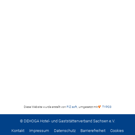
Diese Website wurde erstellt von
FIZ soft
, umgesetzt mit
TYPO3
© DEHOGA Hotel- und Gaststättenverband Sachsen e.V.
Kontakt
Impressum
Datenschutz
Barrierefreiheit
Cookies