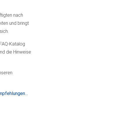
ftigten nach
iten und bringt
sich.
 FAQ-Katalog
ind die Hinweise
unseren
empfehlungen…