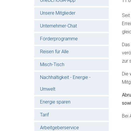
oneDEHOGA-App
11.
Unsere Mitglieder
Seit
Erre
Unternehmer-Chat
glei
Förderprogramme
Das 
Reisen für Alle
verö
zur 
Misch-Tisch
Die 
Nachhaltigkeit - Energie -
Mitg
Umwelt
Abru
Energie sparen
sowi
Tarif
Bei 
Arbeitgeberservice