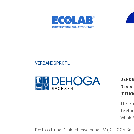
VERBANDSPROFIL
DEHOG
Gastst
(DEHOG
Tharand
Telefo
WhatsA
Der Hotel- und Gaststättenverband e.V. (DEHOGA Sach