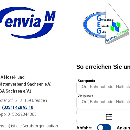
A Hotel- und
ättenverband Sachsen e.V.
A Sachsen e.V.)
ter Str. 5 | 01159 Dresden
n:
(0351) 428 95 10
pp: 0152-22344383
sen) ist die Berufsorganisation