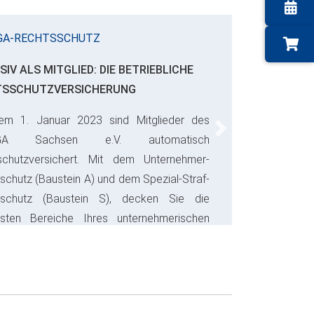
GA-RECHTSSCHUTZ
SIV ALS MITGLIED: DIE BETRIEBLICHE
TSSCHUTZVERSICHERUNG
em 1. Januar 2023 sind Mitglieder des
Next
GA Sachsen e.V. automatisch
schutzversichert. Mit dem Unternehmer-
schutz (Baustein A) und dem Spezial-Straf-
sschutz (Baustein S), decken Sie die
gsten Bereiche Ihres unternehmerischen
s ab und sparen bares Geld.