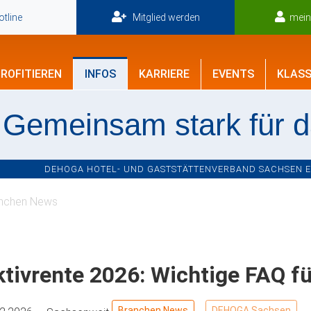
tline
Mitglied werden
mei
ROFITIEREN
INFOS
KARRIERE
EVENTS
KLASS
Gemeinsam stark für 
DEHOGA HOTEL- UND GASTSTÄTTENVERBAND SACHSEN E.V
nchen News
tivrente 2026: Wichtige FAQ fü
Branchen News
DEHOGA Sachsen