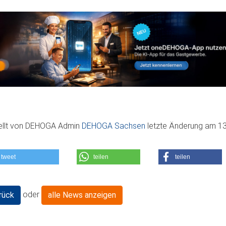
ellt von
DEHOGA Admin
DEHOGA Sachsen
letzte Änderung am
13
tweet
teilen
teilen
oder
rück
alle News anzeigen