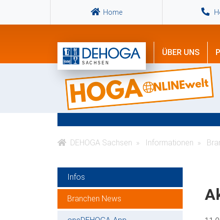
Home
Ho
ÜBER UNS
P
DEHOGA Sachsen
Informationen
Bra
Infos
Ak
Branchen News