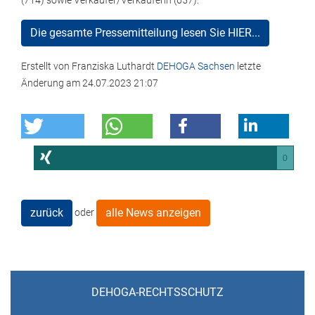
(714) sowie Verkäufer/Verkäuferin (657).
Die gesamte Pressemitteilung lesen Sie HIER...
Erstellt von
Franziska Luthardt
DEHOGA Sachsen
letzte
Änderung am
24.07.2023 21:07
0
zurück
alle News anzeigen
oder
DEHOGA-RECHTSSCHUTZ