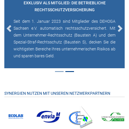
EXKLUSIV ALS MITGLIED: DIE BETRIEBLICHE
RECHTSSCHUTZVERSICHERUNG
Seit dem 1. Januar 2023 sind Mitglieder des DEHOGA
Sachsen e.V. automatisch rechtsschutzversichert. Mit
Previous
Next
dem Unternehmer-Rechtsschutz (Baustein A) und dem
Spezial-Straf-Rechtsschutz (Baustein S), decken Sie die
wichtigsten Bereiche Ihres unternehmerischen Risikos ab
und sparen bares Geld.
SYNERGIEN NUTZEN MIT UNSEREN NETZWERKPARTNERN