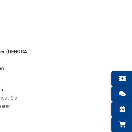
tner (DEHOGA
en
lm
det. Sie
serer