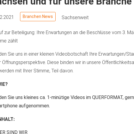
chsen und für unsere Branche i
Branchen News
02.2021
Sachsenweit
uf zur Beteiligung: Ihre Erwartungen an die Beschlüsse vom 3. Mä
me zählt
en Sie uns in einer kleinen Videobotschaft Ihre Erwartungen/St
r Öffnungsperspektive. Diese binden wir in unsere Öffentlichkeitsa
werden mit Ihrer Stimme, Teil davon.
IE?
en Sie uns kleines ca. 1-minütige Videos im QUERFORMAT, ger
rtphone aufgenommen.
NHALT:
WER SIND WIR