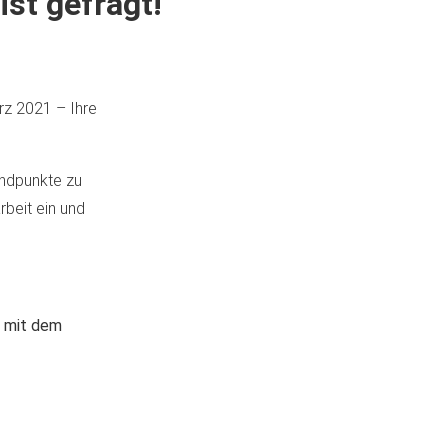
st gefragt!
rz 2021 – Ihre
andpunkte zu
rbeit ein und
n mit dem