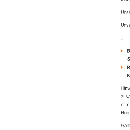
Unse
Unse
...
B
S
R
K
Hinw
zusa
stim
Hom
Ganz