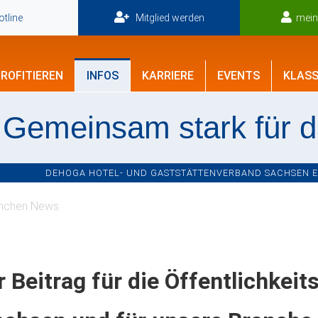
tline
Mitglied werden
mei
ROFITIEREN
INFOS
KARRIERE
EVENTS
KLASS
Gemeinsam stark für 
DEHOGA HOTEL- UND GASTSTÄTTENVERBAND SACHSEN E.V
nchen News
r Beitrag für die Öffentlichke