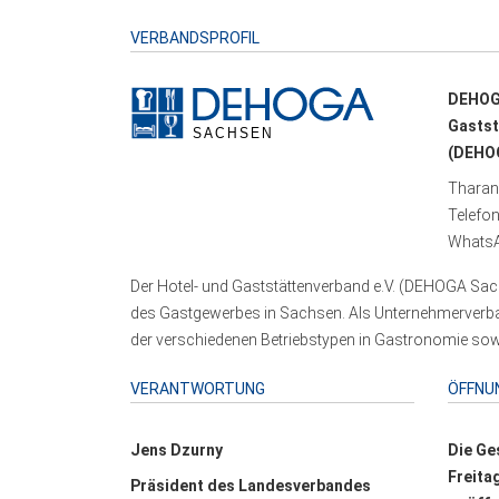
VERBANDSPROFIL
DEHOG
Gastst
(DEHOG
Tharand
Telefo
WhatsA
Der Hotel- und Gaststättenverband e.V. (DEHOGA Sach
des Gastgewerbes in Sachsen. Als Unternehmerverband
der verschiedenen Betriebstypen in Gastronomie sowi
VERANTWORTUNG
ÖFFNU
Jens Dzurny
Die Ge
Freita
Präsident des Landesverbandes