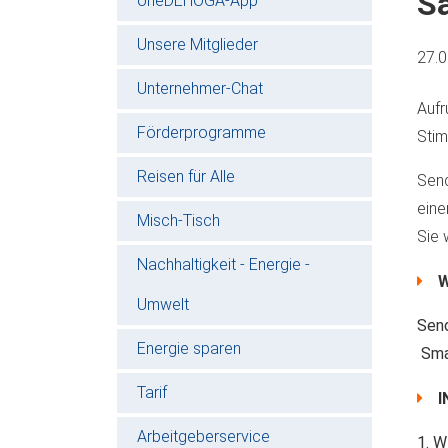
Sa
oneDEHOGA-App
Unsere Mitglieder
27.
Unternehmer-Chat
Aufr
Förderprogramme
Stim
Reisen für Alle
Send
eine
Misch-Tisch
Sie 
Nachhaltigkeit - Energie -
W
Umwelt
Send
Energie sparen
Sma
Tarif
I
Arbeitgeberservice
1. 