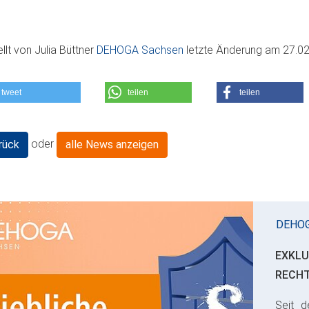
ellt von
Julia Büttner
DEHOGA Sachsen
letzte Änderung am
27.02
tweet
teilen
teilen
oder
rück
alle News anzeigen
DEHO
EXKLU
RECH
Seit d