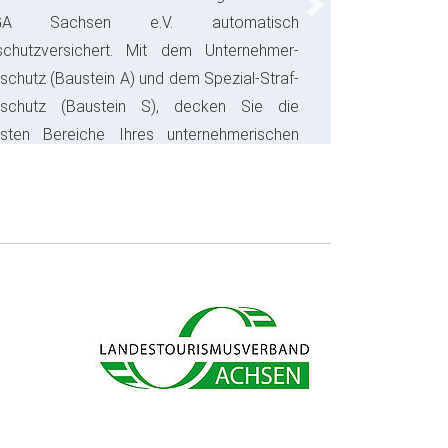
Next
GA Sachsen e.V. automatisch
schutzversichert. Mit dem Unternehmer-
schutz (Baustein A) und dem Spezial-Straf-
sschutz (Baustein S), decken Sie die
gsten Bereiche Ihres unternehmerischen
s ab und sparen bares Geld.