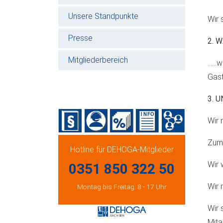
Unsere Standpunkte
Wir s
Presse
2. 
Mitgliederbereich
……wi
Gast
3. 
Wir 
Zum 
Hotline für DEHOGA-Mitglieder
Wir 
0351 850 322 50
Wir 
Montag bis Freitag: 8 - 17 Uhr
Wir 
Mita