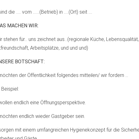
ind die ….. vom …….(Betrieb) in …..(Ort) seit ….
WAS MACHEN WIR:
r stehen für… uns zeichnet aus…(regionale Küche, Lebensqualität,
freundschaft, Arbeitsplätze, und und und)
UNSERE BOTSCHAFT:
möchten der Öffentlichkeit folgendes mitteilen/ wir fordern …
Beispiel:
wollen endlich eine Öffnungsperspektive.
möchten endlich wieder Gastgeber sein.
sorgen mit einem umfangreichen Hygienekonzept für die Sicherhe
rbeiter und Gäste.