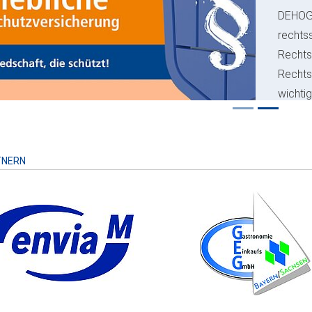
ious
DEHO
rechts
Rechts
Recht
wichti
Risiko
TNERN