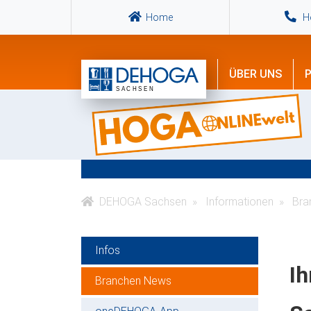
Home
Ho
ÜBER UNS
P
DEHOGA Sachsen
Informationen
Bra
Infos
Ih
Branchen News