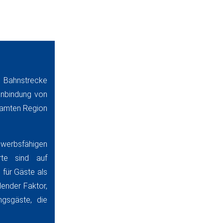
 Bahnstrecke
anbindung von
samten Region
ewerbsfähigen
rte sind auf
 für Gäste als
dender Faktor,
ngsgäste, die