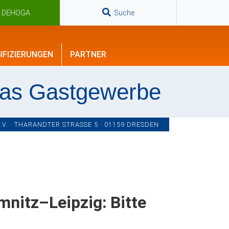
n DEHOGA
Suche
IFIZIERUNGEN
PARTNER
das Gastgewerbe
. · THARANDTER STRASSE 5 · 01159 DRESDEN
nitz–Leipzig: Bitte