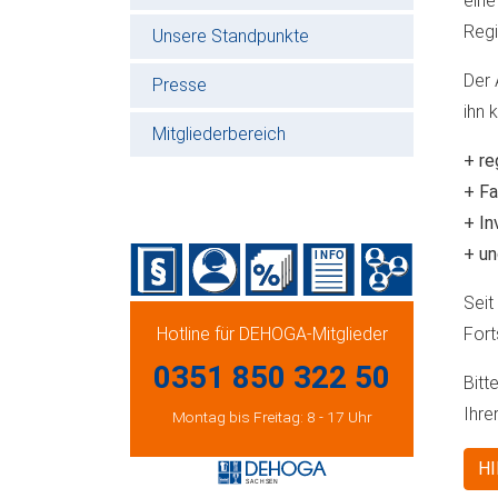
eine
Regi
Unsere Standpunkte
Der 
Presse
ihn 
Mitgliederbereich
+ re
+ Fa
+ In
+ un
Seit
Hotline für DEHOGA-Mitglieder
Fort
0351 850 322 50
Bitt
Ihre
Montag bis Freitag: 8 - 17 Uhr
HI