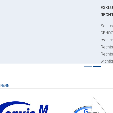
EXKLU
RECH
Seit d
ious
DEHO
rechts
Rechts
Recht
wichti
Risiko
TNERN