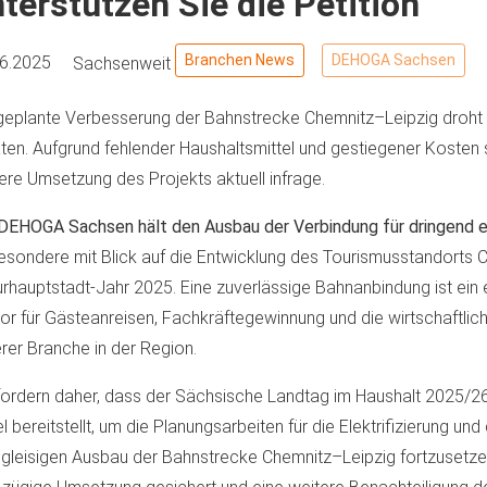
terstützen Sie die Petition
Branchen News
DEHOGA Sachsen
06.2025
Sachsenweit
geplante Verbesserung der Bahnstrecke Chemnitz–Leipzig droht 
ten. Aufgrund fehlender Haushaltsmittel und gestiegener Kosten 
ere Umsetzung des Projekts aktuell infrage.
DEHOGA Sachsen hält den Ausbau der Verbindung für dringend e
esondere mit Blick auf die Entwicklung des Tourismusstandorts 
urhauptstadt-Jahr 2025. Eine zuverlässige Bahnanbindung ist ein
or für Gästeanreisen, Fachkräftegewinnung und die wirtschaftlic
rer Branche in der Region.
fordern daher, dass der Sächsische Landtag im Haushalt 2025/2
el bereitstellt, um die Planungsarbeiten für die Elektrifizierung u
gleisigen Ausbau der Bahnstrecke Chemnitz–Leipzig fortzusetze