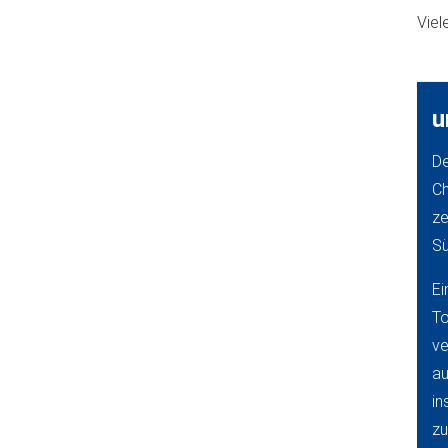
Viel
u
D
Ch
ze
Sü
Ei
To
ve
au
in
zu