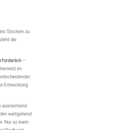
ins Stocken zu
steht die
rforderlich
–
Chemnitz im
 entscheidender
he Entwicklung
6 ausreichend
nd den weitgehend
n. Nur so kann