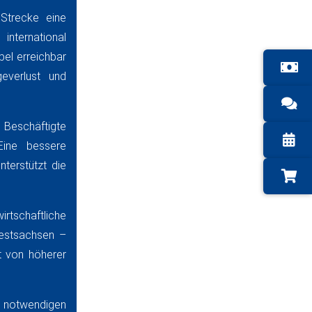
Strecke eine
nternational
el erreichbar
everlust und
e Beschäftigte
Eine bessere
terstützt die
tschaftliche
westsachsen –
t von höherer
 notwendigen