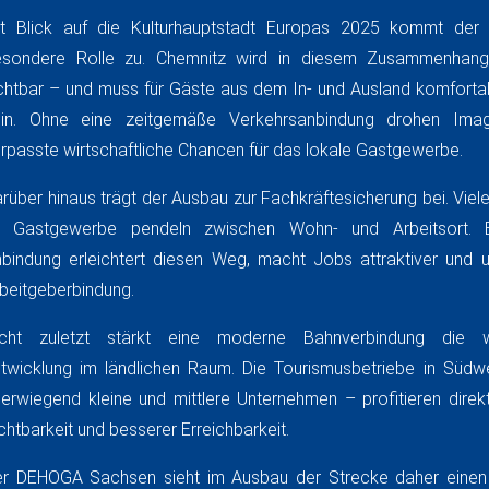
t Blick auf die Kulturhauptstadt Europas 2025 kommt der 
sondere Rolle zu. Chemnitz wird in diesem Zusammenhang i
chtbar – und muss für Gäste aus dem In- und Ausland komfortab
ein. Ohne eine zeitgemäße Verkehrsanbindung drohen Imag
rpasste wirtschaftliche Chancen für das lokale Gastgewerbe.
rüber hinaus trägt der Ausbau zur Fachkräftesicherung bei. Viel
m Gastgewerbe pendeln zwischen Wohn- und Arbeitsort. 
bindung erleichtert diesen Weg, macht Jobs attraktiver und un
beitgeberbindung.
icht zuletzt stärkt eine moderne Bahnverbindung die wir
twicklung im ländlichen Raum. Die Tourismusbetriebe in Süd
erwiegend kleine und mittlere Unternehmen – profitieren direk
chtbarkeit und besserer Erreichbarkeit.
r DEHOGA Sachsen sieht im Ausbau der Strecke daher einen