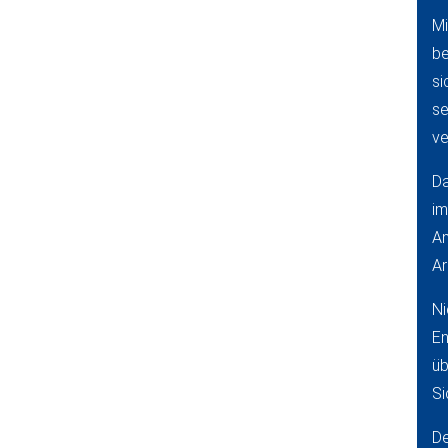
Mi
be
si
s
ve
Da
i
An
Ar
N
En
üb
Si
De