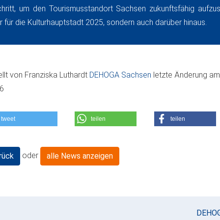
hritt, um den Tourismusstandort Sachsen zukunftsfähig aufzust
r für die Kulturhauptstadt 2025, sondern auch darüber hinaus.
ellt von
Franziska Luthardt
DEHOGA Sachsen
letzte Änderung a
06
tweet
teilen
teilen
oder
rück
alle News anzeigen
DEHO