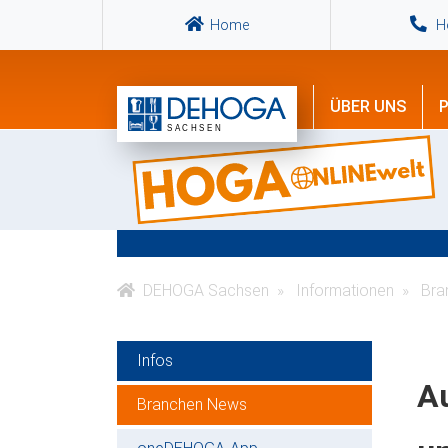
Home
Ho
ÜBER UNS
P
DEHOGA Sachsen
Informationen
Bra
Infos
A
Branchen News