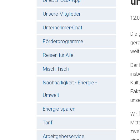
un
oneDEHOGA-App
Unsere Mitglieder
12.
Unternehmer-Chat
Die 
Förderprogramme
gera
weit
Reisen für Alle
Der
Misch-Tisch
insb
Nachhaltigkeit - Energie -
Kult
Fakt
Umwelt
unse
Energie sparen
Wir 
Tarif
Mitt
zwei
Arbeitgeberservice