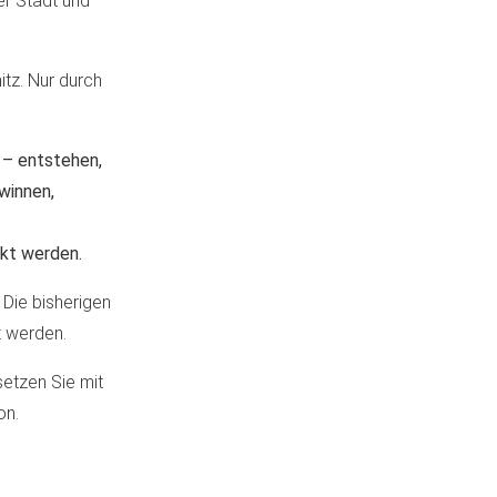
er Stadt und
itz. Nur durch
 – entstehen,
winnen,
rkt werden.
 Die bisherigen
t werden.
setzen Sie mit
on.