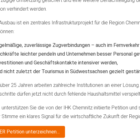
 zügige Umsetzung gesichert und eine weitere Benachteiligung d
on verhindert werden.
Ausbau ist ein zentrales Infrastrukturprojekt für die Region Chemn
können:
gelmäßige, zuverlässige Zugverbindungen – auch im Fernverkehr
chkräfte leichter pendeln und Unternehmen besser Personal ge
vestitionen und Geschäftskontakte intensiver werden,
d nicht zuletzt der Tourismus in Südwestsachsen gezielt gestä
 über 25 Jahren arbeiten zahlreiche Institutionen an einer Lösung.
schritte dürfen jetzt nicht durch fehlende Haushaltsmittel verspiel
e unterstützen Sie die von der IHK Chemnitz initiierte Petition und 
r Stimme ein klares Signal für die wirtschaftliche Zukunft der Regi
ER Petition unterzeichnen…