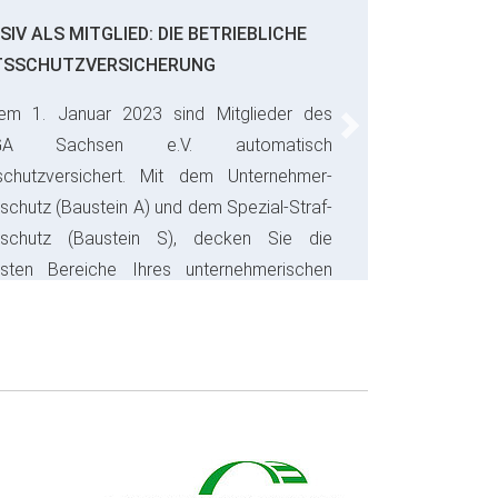
SIV ALS MITGLIED: DIE BETRIEBLICHE
TSSCHUTZVERSICHERUNG
em 1. Januar 2023 sind Mitglieder des
Next
GA Sachsen e.V. automatisch
schutzversichert. Mit dem Unternehmer-
schutz (Baustein A) und dem Spezial-Straf-
sschutz (Baustein S), decken Sie die
gsten Bereiche Ihres unternehmerischen
s ab und sparen bares Geld.