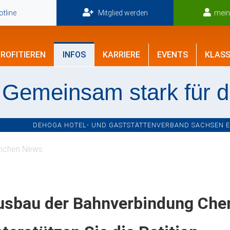
tline
Mitglied werden
mei
ROFITIEREN
INFOS
KARRIERE
EVENTS
KLASS
Gemeinsam stark für 
DEHOGA HOTEL- UND GASTSTÄTTENVERBAND SACHSEN E.V
nchen News
usbau der Bahnverbindung Chem