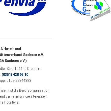
A Hotel- und
ättenverband Sachsen e.V.
A Sachsen e.V.)
ter Str. 5 | 01159 Dresden
n:
(0351) 428 95 10
pp: 0152-22344383
sen) ist die Berufsorganisation
 vertreten wir die Interessen
e Hotellerie.