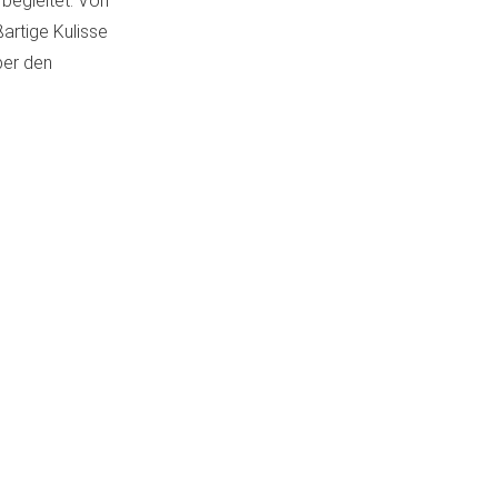
 begleitet. Von
artige Kulisse
ber den