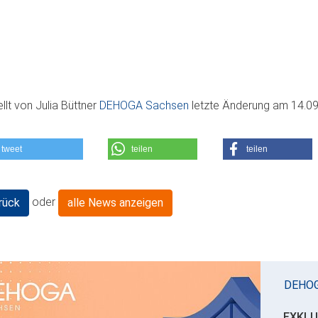
ellt von
Julia Büttner
DEHOGA Sachsen
letzte Änderung am
14.09
tweet
teilen
teilen
oder
rück
alle News anzeigen
DEHO
EXKLU