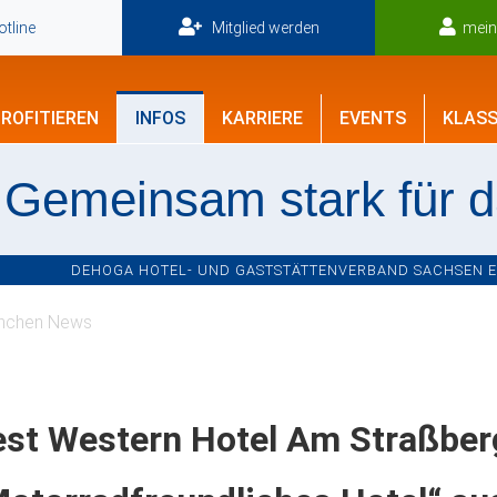
tline
Mitglied werden
mei
ROFITIEREN
INFOS
KARRIERE
EVENTS
KLASS
Gemeinsam stark für 
DEHOGA HOTEL- UND GASTSTÄTTENVERBAND SACHSEN E.V
nchen News
st Western Hotel Am Straßberg