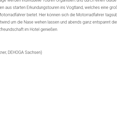
age werden individuelle Touren organisiert und durch einen Guide
en aus starten Erkundungstouren ins Vogtland, welches eine groß
Motorradfahrer bietet. Hier können sich die Motorradfahrer tagsü
twind um die Nase wehen lassen und abends ganz entspannt die
freundschaft im Hotel genießen.
tner, DEHOGA Sachsen)