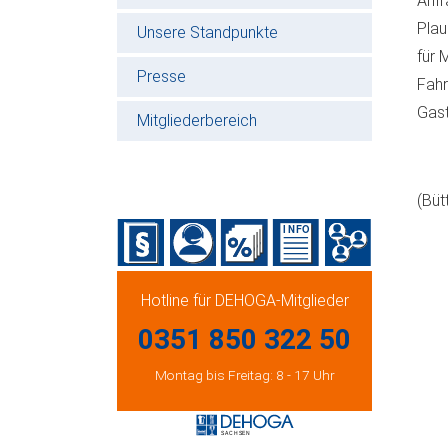
Anfr
Plau
Unsere Standpunkte
für 
Presse
Fahr
Gast
Mitgliederbereich
(Büt
Hotline für DEHOGA-Mitglieder
0351 850 322 50
Montag bis Freitag: 8 - 17 Uhr