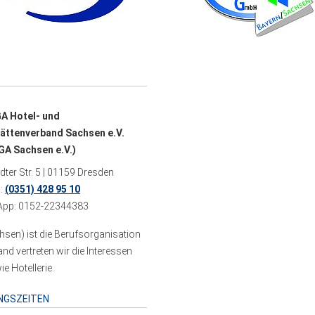
A Hotel- und
ättenverband Sachsen e.V.
A Sachsen e.V.)
ter Str. 5 | 01159 Dresden
n:
(0351) 428 95 10
pp: 0152-22344383
sen) ist die Berufsorganisation
 vertreten wir die Interessen
e Hotellerie.
NGSZEITEN