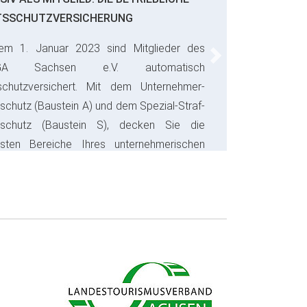
TSSCHUTZVERSICHERUNG
em 1. Januar 2023 sind Mitglieder des
Next
GA Sachsen e.V. automatisch
schutzversichert. Mit dem Unternehmer-
schutz (Baustein A) und dem Spezial-Straf-
sschutz (Baustein S), decken Sie die
gsten Bereiche Ihres unternehmerischen
s ab und sparen bares Geld.