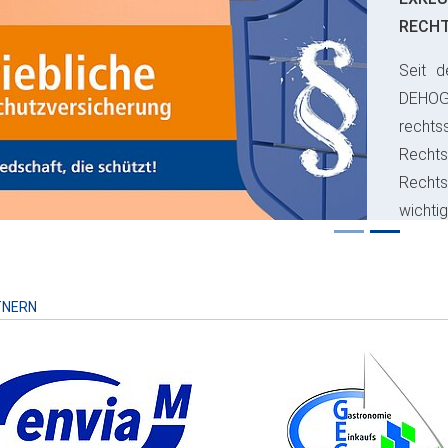
RECH
Seit d
ious
DEHO
rechts
Rechts
Recht
wichti
Risiko
TNERN