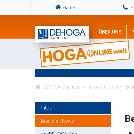
Home
Ho
ÜBER UNS
P
DEHOGA Sachsen
Informationen
Bra
Infos
Be
Branchen News