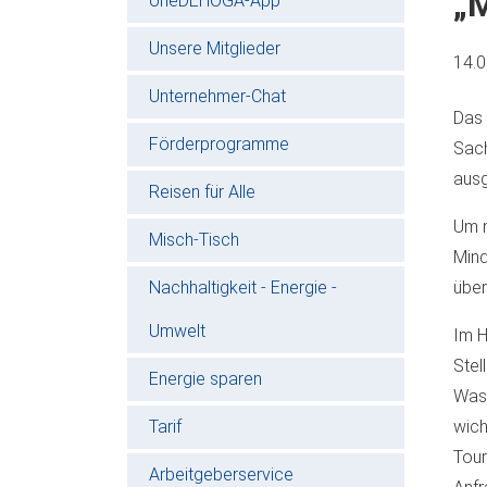
„M
oneDEHOGA-App
Unsere Mitglieder
14.
Unternehmer-Chat
Das 
Förderprogramme
Sach
ausg
Reisen für Alle
Um m
Misch-Tisch
Mind
Nachhaltigkeit - Energie -
über
Umwelt
Im H
Stel
Energie sparen
Wasc
Tarif
wich
Tour
Arbeitgeberservice