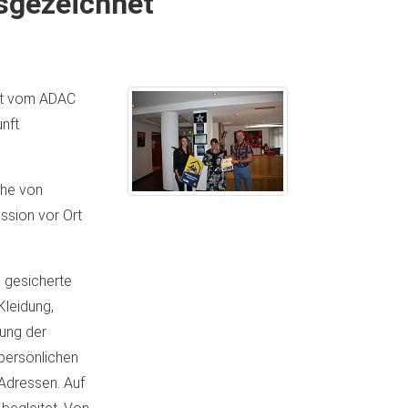
sgezeichnet
gst vom ADAC
nft
ihe von
ssion vor Ort
: gesicherte
Kleidung,
ung der
persönlichen
Adressen. Auf