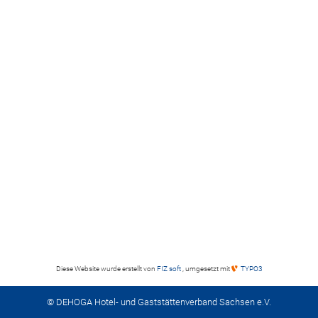
Diese Website wurde erstellt von
FIZ soft
, umgesetzt mit
TYPO3
© DEHOGA Hotel- und Gaststättenverband Sachsen e.V.