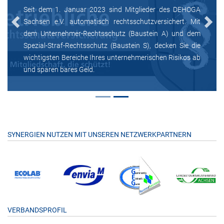
Seit dem 1. Januar 2023 sind Mitglieder des DEHOGA
Sachsen e.V. automatisch rechtsschutzversichert. Mit
Previous
Next
dem Unternehmer-Rechtsschutz (Baustein A) und dem
Spezial-Straf-Rechtsschutz (Baustein S), decken Sie die
wichtigsten Bereiche Ihres unternehmerischen Risikos ab
und sparen bares Geld.
SYNERGIEN NUTZEN MIT UNSEREN NETZWERKPARTNERN
VERBANDSPROFIL