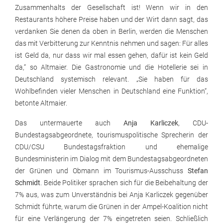
Zusammenhalts der Gesellschaft ist! Wenn wir in den
Restaurants höhere Preise haben und der Wirt dann sagt, das
verdanken Sie denen da oben in Berlin, werden die Menschen
das mit Verbitterung zur Kenntnis nehmen und sagen: Für alles
ist Geld da, nur dass wir mal essen gehen, dafür ist kein Geld
da,“ so Altmaier. Die Gastronomie und die Hotellerie sei in
Deutschland systemisch relevant. „Sie haben für das
Wohlbefinden vieler Menschen in Deutschland eine Funktion“,
betonte Altmaier.
Das untermauerte auch
Anja Karliczek
, CDU-
Bundestagsabgeordnete, tourismuspolitische Sprecherin der
CDU/CSU Bundestagsfraktion und ehemalige
Bundesministerin im Dialog mit dem Bundestagsabgeordneten
der Grünen und Obmann im Tourismus-Ausschuss
Stefan
Schmidt
. Beide Politiker sprachen sich für die Beibehaltung der
7% aus, was zum Unverständnis bei Anja Karliczek gegenüber
Schmidt führte, warum die Grünen in der Ampel-Koalition nicht
für eine Verlängerung der 7% eingetreten seien. Schließlich