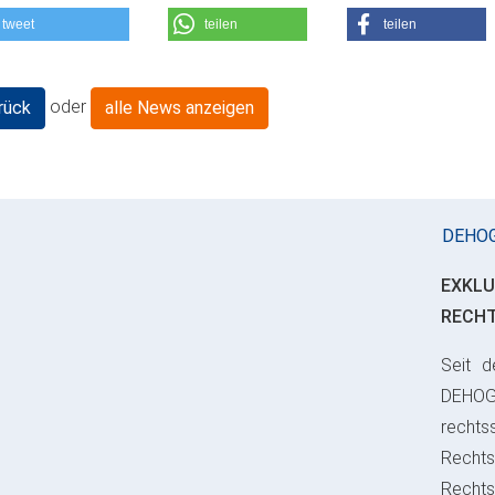
tweet
teilen
teilen
oder
rück
alle News anzeigen
DEHO
EXKLU
RECH
Seit d
ious
DEHO
rechts
Rechts
Recht