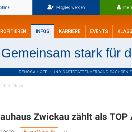
tline
Mitglied werden
mei
ROFITIEREN
INFOS
KARRIERE
EVENTS
KLASS
Gemeinsam stark für 
DEHOGA HOTEL- UND GASTSTÄTTENVERBAND SACHSEN E.V
nchen News
auhaus Zwickau zählt als TOP 
Unsere Mitglieder