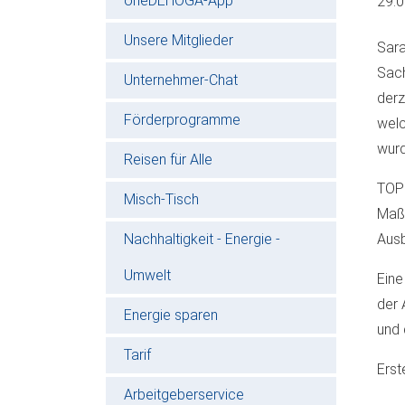
oneDEHOGA-App
29.
Unsere Mitglieder
Sara
Sach
Unternehmer-Chat
derz
Förderprogramme
welc
wurd
Reisen für Alle
TOP 
Misch-Tisch
Maßn
Nachhaltigkeit - Energie -
Ausb
Umwelt
Eine
der 
Energie sparen
und 
Tarif
Erst
Arbeitgeberservice