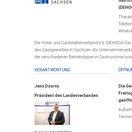
Gastst
(DEHOG
Tharand
Telefo
WhatsA
Der Hotel- und Gaststättenverband e.V. (DEHOGA Sach
des Gastgewerbes in Sachsen. Als Unternehmerverband
der verschiedenen Betriebstypen in Gastronomie sowi
VERANTWORTUNG
ÖFFNU
Jens Dzurny
Die Ge
Freita
Präsident des Landesverbandes
geöffn
Außerha
Terminv