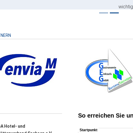
wichti
Risiko
TNERN
A Hotel- und