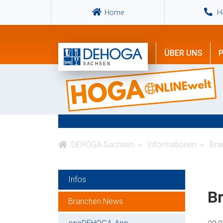
Home
Ho
ÜBER UNS
P
DEHOGA Sachsen
Informationen
Bra
Infos
Br
Branchen News