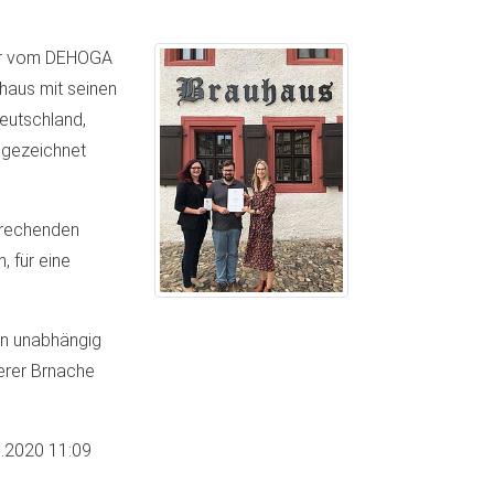
ner vom DEHOGA
uhaus mit seinen
eutschland,
sgezeichnet
psrechenden
 für eine
men unabhängig
serer Brnache
.2020 11:09