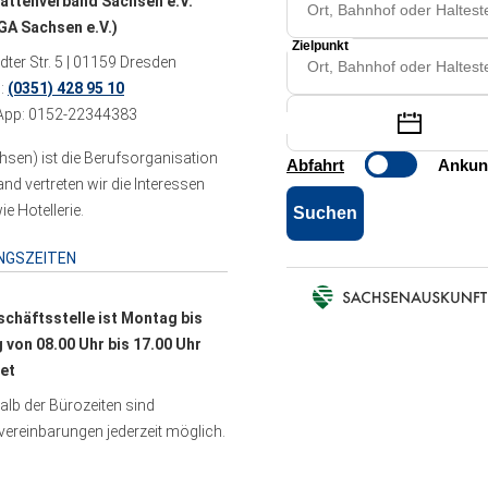
ättenverband Sachsen e.V.
A Sachsen e.V.)
ter Str. 5 | 01159 Dresden
n:
(0351) 428 95 10
pp: 0152-22344383
sen) ist die Berufsorganisation
 vertreten wir die Interessen
e Hotellerie.
NGSZEITEN
schäftsstelle ist Montag bis
g von 08.00 Uhr bis 17.00 Uhr
et
lb der Bürozeiten sind
ereinbarungen jederzeit möglich.