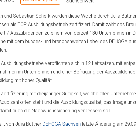
09.2020
Sachsenweit
h und Sebastian Scherk wurden diese Woche durch Julia Bütt
sen als TOP Ausbildungsbetrieb zertifiziert. Damit zählt das Bra
eit 7 Auszubildenden zu einem von derzeit 180 Unternehmen in D
he mit dem bundes- und branchenweiten Label des DEHOGA au
en.
Ausbildungsbetriebe verpflichten sich in 12 Leitsätzen, mit ent
ahmen im Unternehmen und einer Befragung der Auszubildenden,
ildung mit hoher Qualität.
 Zertifizierung mit dreijähriger Gültigkeit, welche allen Unterneh
Azubizahl offen steht und die Ausbildungsqualität, das Image un
damit auch die Nachwuchssicherung verbessern soll.
ellt von
Julia Büttner
DEHOGA Sachsen
letzte Änderung am
29.09