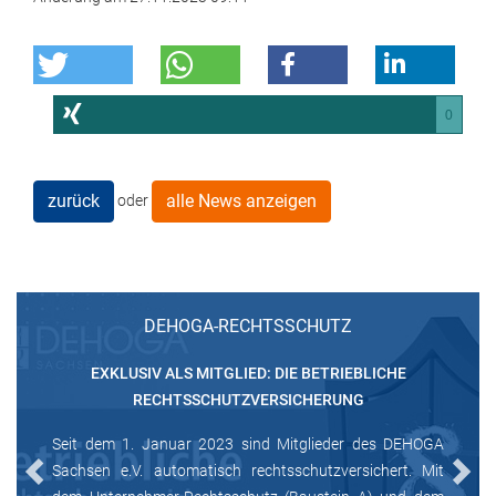
0
zurück
alle News anzeigen
oder
DEHOGA-RECHTSSCHUTZ
EXKLUSIV ALS MITGLIED: DIE BETRIEBLICHE
RECHTSSCHUTZVERSICHERUNG
Seit dem 1. Januar 2023 sind Mitglieder des DEHOGA
Sachsen e.V. automatisch rechtsschutzversichert. Mit
Previous
Next