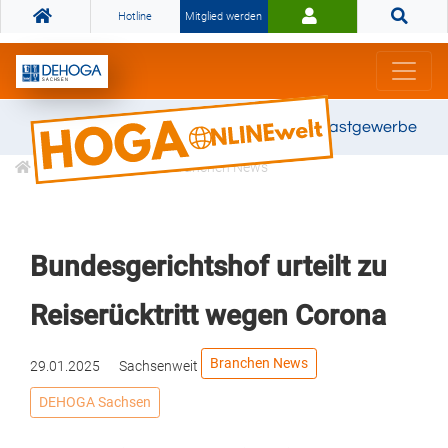
Hotline
Mitglied werden
Gemeinsam stark für das Gastgewerbe
Informationen
Branchen News
Bundesgerichtshof urteilt zu
Reiserücktritt wegen Corona
Branchen News
29.01.2025
Sachsenweit
DEHOGA Sachsen