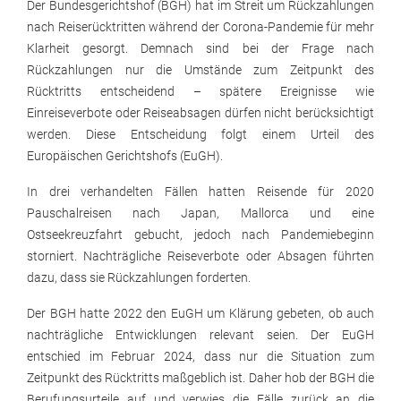
Der Bundesgerichtshof (BGH) hat im Streit um Rückzahlungen
nach Reiserücktritten während der Corona-Pandemie für mehr
Klarheit gesorgt. Demnach sind bei der Frage nach
Rückzahlungen nur die Umstände zum Zeitpunkt des
Rücktritts entscheidend – spätere Ereignisse wie
Einreiseverbote oder Reiseabsagen dürfen nicht berücksichtigt
werden. Diese Entscheidung folgt einem Urteil des
Europäischen Gerichtshofs (EuGH).
In drei verhandelten Fällen hatten Reisende für 2020
Pauschalreisen nach Japan, Mallorca und eine
Ostseekreuzfahrt gebucht, jedoch nach Pandemiebeginn
storniert. Nachträgliche Reiseverbote oder Absagen führten
dazu, dass sie Rückzahlungen forderten.
Der BGH hatte 2022 den EuGH um Klärung gebeten, ob auch
nachträgliche Entwicklungen relevant seien. Der EuGH
entschied im Februar 2024, dass nur die Situation zum
Zeitpunkt des Rücktritts maßgeblich ist. Daher hob der BGH die
Berufungsurteile auf und verwies die Fälle zurück an die