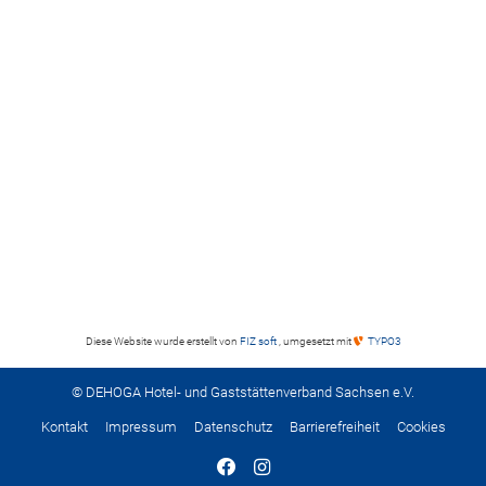
Diese Website wurde erstellt von
FIZ soft
, umgesetzt mit
TYPO3
© DEHOGA Hotel- und Gaststättenverband Sachsen e.V.
Kontakt
Impressum
Datenschutz
Barrierefreiheit
Cookies